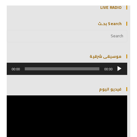
LIVE RADIO
Search بحـث
موسيقى شرقية
مشغل
الصوت
00:00
00:00
فيديو اليوم
مشغل
الفيديو