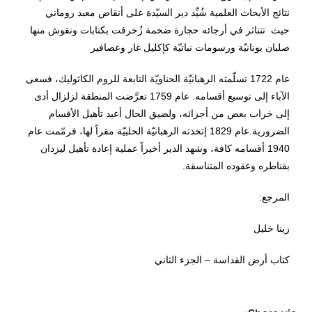
نتائج الأبحاث العلمية شُيِّد دير السيّدة على أنقاض معبد روماني
حيث تتناثر في أرجائه حجارة ضخمة زُخرفت بكتابات ونقوش منها
صلبان يونانيّة ورسومات نباتيّة كإكليل غار وعصافير
عام 1722 تسلّمته الرهبانيّة الحناويّة التابعة للروم الكاثوليك، فسعى
الآباء إلى توسيع أقسامه. عام 1759 تعرَّضت المنطقة لزلزال أدى
إلى خراب بعض من أجزائه، ولضيق الحال أعيد تأهيل الأقسام
الضرورية.عام 1829 إتخذته الرهبانيّة الحلبيّة مقراً لها، فرمّمت عام
1940 أقسامه كافة، وشهد الدير أخيراً عملية إعادة تأهيل ليزدان
بقناطره وعقوده المتناسقة.
المرجع:
زينا خليل
كتاب أرض القداسة – الجزء الثاني