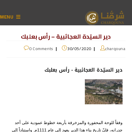
MENU
دير السيّدة العجائبية – رأس بعلبك
0 Comments
30/05/2020
charqouna
دير السيّدة العجائبية - رأس بعلبك
وفقاً للوحة المحفورة والمزخرفة بأربعة خطوط عمودية على أحد
جدرانه، فإنّ تاريخ بناء هذا الدير يعود إلى عام 1111م. واستناداً إلى