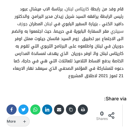
قام وفد من رابطة
كاريتاس لبنان
، برئاسة الاب ميشال عبود
رئيس الرابطة يرافقه السيد شربل زيدان مدير البرامج، والدكتور
دافيد الكني ، بزيارة السفير البابوي في
لبنان
المطران
جوزف
سبيتري
مقر السفارة البابوية في حريصا، حيث اجتمعوا به وانضم
الى الاجتماع عبر تطبيق زوم السيد فانسان جيلوت ممثل اوفر
دوريان في لبنان واطلعوه على البرنامج التربوي التي تقوم به
كاريتاس لبنان والـ اوفر دوريان الذي يهدف لمساندة المدارس
الخاصة بدفع اقساط التلاميذ للعائلات التي هي في حاجة، كما
دعوه للمشاركة في المؤتمر الصحفي الذي سيعقد نهار الاربعاء
21 تموز 2021 لاطلاق المشروع
Share via:
0
Shares
More