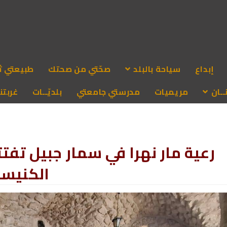
إبداع
سياحة بالبلد
صحّتي من صحتك
طبيعتي ث
ـان
مريميات
مدرستي جامعتي
بلديّــات
غربتنا
رعية مار نهرا في سمار جبيل تفتت
الكنيسة