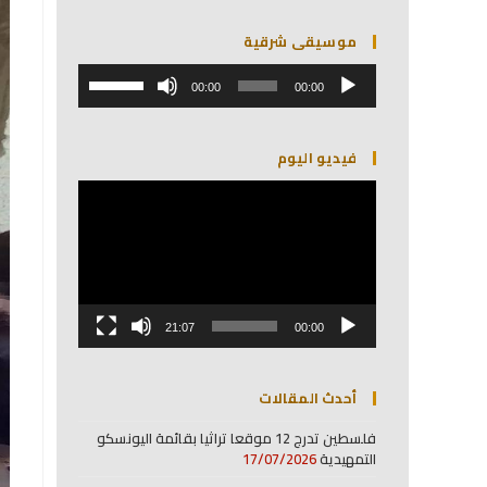
موسيقى شرقية
مشغل
استخدم
الصوت
00:00
00:00
مفاتيح
الأسهم
أعلى/
فيديو اليوم
أسفل
لزيادة
مشغل
أو
الفيديو
خفض
مستوى
الصوت.
21:07
00:00
أحدث المقالات
فلسطين تدرج 12 موقعا تراثيا بقائمة اليونسكو
التمهيدية
17/07/2026