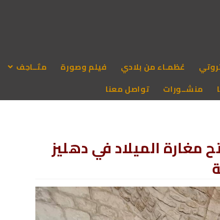
روتي
عُظمـاء من بلادي
فيلم وصورة
متَــاحِف
منشــورات
تواصل معنا
ح مغارة الميلاد في دهليز