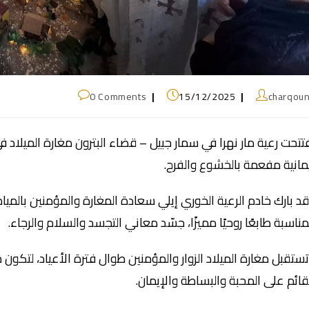
0 Comments
15/12/2025
charqou
تتحت رعية مار نهرا في سمار جبيل – قضاء البترون مغارة الميلاد
مانية مفعمة بالخشوع والفرح.
د بارك خادم الرعية الخوري إيلي سعادة المغارة والمؤمنين بالميا
مناسبة طابعًا روحيًا مميزًا، جسّد معاني التجسد والسلام والرجاء.
ستقبل مغارة الميلاد الزوار والمؤمنين طوال فترة الأعياد، لتكو
قائم على المحبة والبساطة والإيمان.