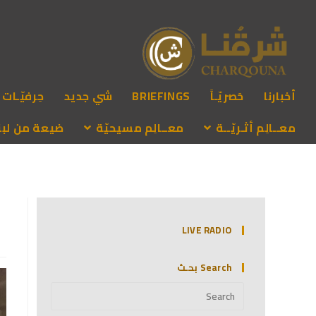
أخبارنا
حَصريّـاً
BRIEFINGS
شي جديد
حِرفيّـات
معــالِم أثـريّــة
معــالِم مسيحيّة
ضيعة من لبنـ
LIVE RADIO
Search بحـث