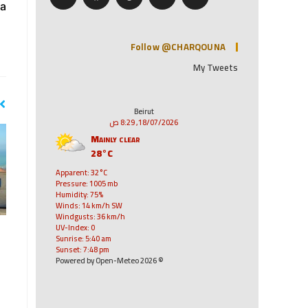
a:
Follow @CHARQOUNA
My Tweets
Beirut
18/07/2026, 8:29 ص
Mainly clear
28°C
Apparent: 32°C
Pressure: 1005 mb
Humidity: 75%
Winds: 14 km/h SW
Windgusts: 36 km/h
UV-Index: 0
Sunrise: 5:40 am
Sunset: 7:48 pm
© 2026 Powered by Open-Meteo