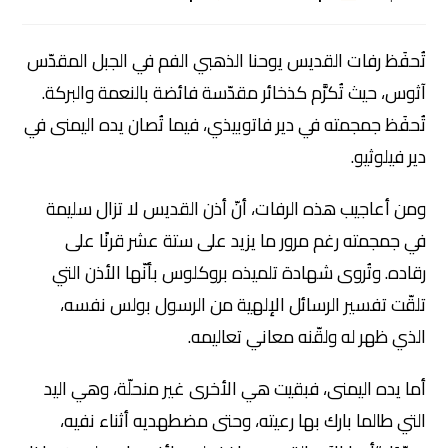
تُحفَظ رفات القديس يوحنا الذهبي الفم في الجبل المقدّس
آثوس، حيث تُكرَّم كذخائر مقدّسة فائضة بالنعمة والبركة.
تُحفَظ جمجمته في دير فاتوبيذي، فيما تُصان يده اليمنى في
دير فيلوثيو.
ومن أعاجيب هذه الرفات، أنّ أذن القديس لا تزال سليمة
في جمجمته رغم مرور ما يزيد على ستة عشر قرنًا على
رقاده. وتُروى شهادة تلميذه بروكلوس بأنّها الأذن التي
تلقّت تفسير الرسائل الإلهية من الرسول بولس نفسه،
الذي ظهر له ولقّنه معاني تعاليمه.
أما يده اليمنى، فبقيت هي الأخرى غير منحلّة، وهي اليد
التي طالما بارك بها رعيته، وحتى مضطهديه أثناء نفيه،