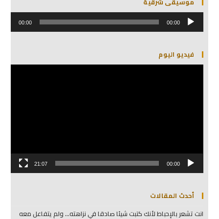
موسيقى شرقية
مشغل
الصوت
00:00
00:00
فيديو اليوم
مشغل
الفيديو
21:07
00:00
أحدث المقالات
انت تشعر بالإحباط لأنك كتبت شيئا صادقا في نزاهته… ولم يتفاعل معه