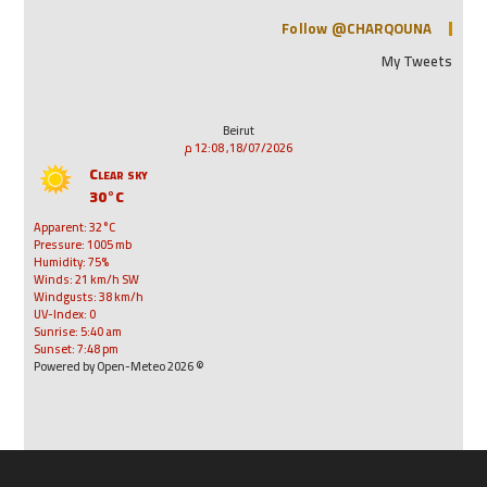
Follow @CHARQOUNA
My Tweets
Beirut
18/07/2026, 12:08 م
Clear sky
30°C
Apparent: 32°C
Pressure: 1005 mb
Humidity: 75%
Winds: 21 km/h SW
Windgusts: 38 km/h
UV-Index: 0
Sunrise: 5:40 am
Sunset: 7:48 pm
© 2026 Powered by Open-Meteo