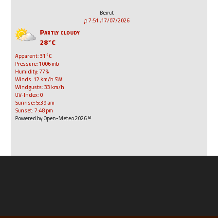
Beirut
17/07/2026, 7:51 م
Partly cloudy
28°C
Apparent: 31°C
Pressure: 1006 mb
Humidity: 77%
Winds: 12 km/h SW
Windgusts: 33 km/h
UV-Index: 0
Sunrise: 5:39 am
Sunset: 7:48 pm
© 2026 Powered by Open-Meteo