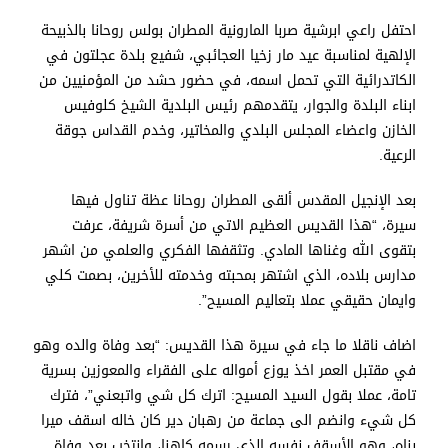
احتفل راعي ابرشية صربا المارونية المطران بولس روحانا بالذبيحة
الإلهية لمناسبة عيد مار زخيا العجائبي، شفيع بلدة عجلتون في
الكاتدرائية التي تحمل اسمه، في حضور حشد من المؤمنيين من
ابناء البلدة والجوار، يتقدمهم رئيس البلدية الشيخ كلوفيس
الخازن واعضاء المجلس البلدي والمخاتير، وخدم القداس جوقة
الرعية.
بعد الإنجيل المقدس ألقى المطران روحانا عظة تناول فيها
سيرة، “هذا القديس العظيم الاتي من أسرة شريفة، عرفت
بتقوى الله وغناها المادي. وتثقفها الفكري والعلمي من اشهر
مدارس بلاده، الذي اشتهر بمحبته وخدمته للأخرين، بصمت كلي
وايمان حقيقي عملا بتعاليم المسيح”.
اضاف ناقلا ما جاء في سيرة هذا القديس: “بعد وفاة والده وهو
في مقتبل العمر اخذ يوزع أمواله على الفقراء والمعوزين بسرية
تامة، عملا بقول السيد المسيح: اترك كل شي واتبعني”، فترك
كل شيء وانضم الى جماعة من رهبان دير كان خاله اسقف ميرا
بناه، وهو الأسقف نفسه الذي رسمه كاهنا، وانتخب بعد وفاة