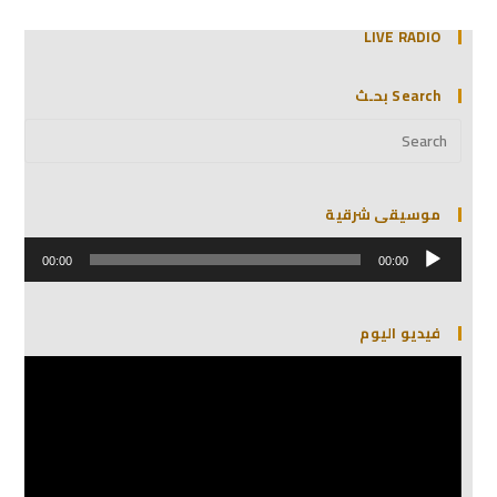
LIVE RADIO
Search بحـث
موسيقى شرقية
مشغل
الصوت
00:00
00:00
فيديو اليوم
مشغل
الفيديو