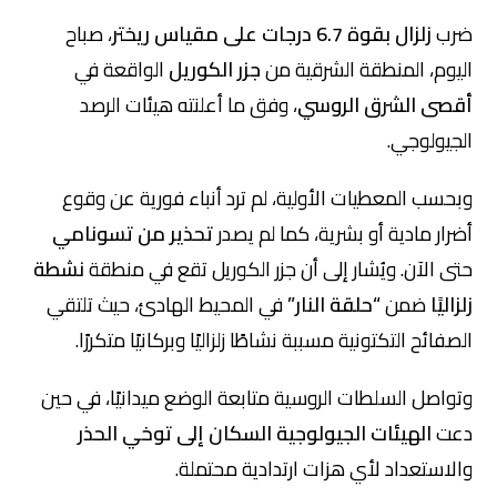
ضرب
زلزال بقوة 6.7 درجات على مقياس ريختر
، صباح
اليوم، المنطقة الشرقية من
جزر الكوريل
الواقعة في
أقصى الشرق الروسي
، وفق ما أعلنته هيئات الرصد
الجيولوجي.
وبحسب المعطيات الأولية، لم ترد أنباء فورية عن وقوع
أضرار مادية أو بشرية، كما لم يصدر
تحذير من تسونامي
حتى الآن. ويُشار إلى أن جزر الكوريل تقع في منطقة
نشطة
زلزاليًا
ضمن
“حلقة النار”
في المحيط الهادئ، حيث تلتقي
الصفائح التكتونية مسببة نشاطًا زلزاليًا وبركانيًا متكررًا.
وتواصل السلطات الروسية متابعة الوضع ميدانيًا، في حين
دعت
الهيئات الجيولوجية السكان إلى توخي الحذر
والاستعداد لأي هزات ارتدادية محتملة.