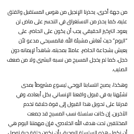
من جهة أخرى، يحذرنا الإنجيل من هوس المستقبل والقلق
عليه، كما يحذر من الاستغراق في التحسر على ماض لن
يعود. التركيز الحقيقي يجب أن يكون على الحاضر، على
“اليوم” حيث تُعاش مشيئة الله. فالمسيحي مدعو لأن
يعيش بشجاعة الحاضر، عاملاً بمحبته، شاهداً لإيمانه دون
خجل، كما لم يخجل المسيح من نسبه البشري ولا من ضعف
الصليب.
وهكذا، يصبح انتسابنا الروحي ليسوع مشروطاً بمدى
تشبّهنا به في قبول واقعنا الإنساني بكل أبعاده، وفي
قدرتنا على تحويل هذا القبول إلى قوة خلاقة تخدم
الآخرين. إن كانت سلسلة نسب المسيح قد جمعت
المختلفين تحت هدف الله الخلاصي، فإن مهمتنا اليوم هي
أن نكمل هذه السلسلة الروحية، بأن نكون حلقة حية توصل