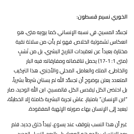
الخوري نسيم قسطون:
تجسُّد المسيح، في نسبه الإنساني كما يرويه متى، هو
انعكاس لشمولية الخلاص. فهو لم يأتِ من سلالة نقية
مختارة بعيداً عن تعقيدات التاريخ البشري، بل من نَسَبٍ
(متى 1: 1-17) يحمل تناقضاته ومفارقاته: فيه البار
والخاطئ، الملك والعامل، المحلي والأجنبي. هذا التركيب
المتعدد يعلن بوضوح أن تجسُّد الله لم يستثنِ شرطاً بشرياً،
بل احتضن الكل ليقدس الكل. فالمسيح، ابن الله الوحيد، صار
“ابن الإنسان” بامتياز، عاش تجربة البشرية كاملة إلا الخطيئة،
ليعيد إلى الإنسان بهاء صورته الإلهية المفقودة.
غير أن هذا النسب يتوقف عند يسوع، ليبدأ خلق جديد. فلم
يعد الانتساب بالدم هو المعيار، بل بالروح. النسل الجديد