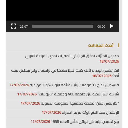
21:07
00:00
أحدث المقالات
مدارس المبرّات تحقق انجازا في تصفيات تحدي القراءة العربي
18/07/2026
انت تشعر بالإحباط لأنك كتبت شيئا صادقا في نزاهته… ولم يتفاعل معه
أحد؟
18/07/2026
فلسطين تدرج 12 موقعا تراثيا بقائمة اليونسكو التمهيدية
17/07/2026
شراكة استراتيجية بين جامعة AUL وجمعية “بيروتيات”
17/07/2026
“كاريتاس لبنان” عقدت جمعيتها العمومية السنوية
17/07/2026
الإحتفال بعيد الطوباويَّة مريم العذراء
17/07/2026
بيع قميص بيليه في نهائي كأس العالم 1958
17/07/2026