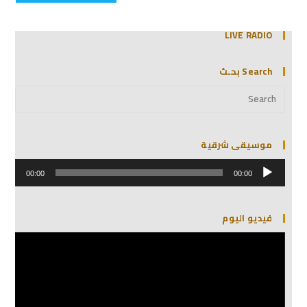
LIVE RADIO
Search بحـث
موسيقى شرقية
مشغل
الصوت
00:00
00:00
فيديو اليوم
مشغل
الفيديو