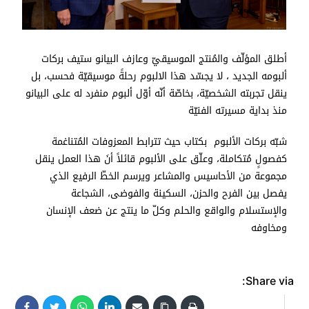
أطلق المؤلّف والمُنتج الموسيقيّ وعازف البيانو ستيف بركات
ألبومه الجديد ، لا يجسّد هذا الالبوم رحلةً موسيقيّة فحسب، بل
ينقل تجربته الشخصيّة، بخاصّة أنّه أوّل ألبوم منفرد له على البيانو
منذ بداية مسيرته الفنيّة
شبّه بركات الألبوم بكتاب حيث تترابط المعزوفات المُتناغمة
كفصولٍ مُتكاملة، وعلّق على الألبوم قائلاً أنَ هذا العمل ينقل
مجموعة من الأحاسيس والمشاعر ويرسم الخطّ الرفيع الذي
يفصل بين الفرح والحزن، السكينة والفوضى، الشجاعة
والإستسلام والواقع والحلم وكلّ ما ينتج عن ضعف الإنسان
ومخاوفه
Share via: