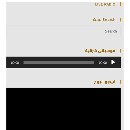
LIVE RADIO
Search بحـث
موسيقى شرقية
مشغل
الصوت
00:00
00:00
فيديو اليوم
مشغل
الفيديو