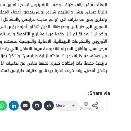
البعثة السفير رالف طراف، وضم نائبة رئيس قسم التعاون مسؤول
تاتيانا حسني ريشا، والمترجم شادي يونس،بحضور أعضاء المجل
وتطرق يمق مع طراف الى “واقع مدينة طرابلس والمشاكل التي
السوري الى طرابلس ومحيطها، الذين شكلوا أحزمة بؤس الى جا
واكد ان “المدينة لم تنل حقها من المشاريع التنموية والاستثم
الأوروبي والحكومات البريطانية، الالمانية والفرنسية لدعمه
فرص عمل، وتأهيل المدينة القديمة لاسيما الاماكن التي ي
من جهته، عبر طراف عن “سعادته لزيارة طرابلس”، وشكر” يمق 
تاريخية مهمة ذات إمكانات كبيرة، لكنها تعاني من تداعيات الأز
بشكل أفضل، وقد كونت فكرة جيدة، وبالحقيقة طرابلس تستحق عن
Share via:
0
More
Shares