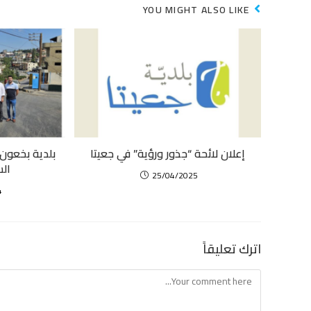
YOU MIGHT ALSO LIKE
إعلان لائحة “جذور ورؤية” في جعيتا
بلدية بخعون
الس
25/04/2025
4
اترك تعليقاً