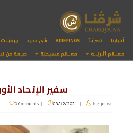
أخبارنا
حَصريّـاً
BRIEFINGS
شي جديد
حِرفيّـات
معــالِم أثـريّــة
معــالِم مسيحيّة
ضيعة من لبنـ
سفير الإتحاد الأو
0 Comments
03/12/2021
charqouna