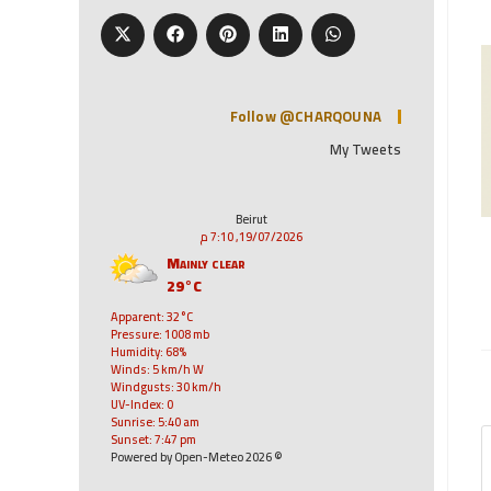
Follow @CHARQOUNA
My Tweets
Beirut
19/07/2026, 7:10 م
Mainly clear
29°C
Apparent: 32°C
Pressure: 1008 mb
Humidity: 68%
Winds: 5 km/h W
Windgusts: 30 km/h
UV-Index: 0
Sunrise: 5:40 am
Sunset: 7:47 pm
© 2026 Powered by Open-Meteo