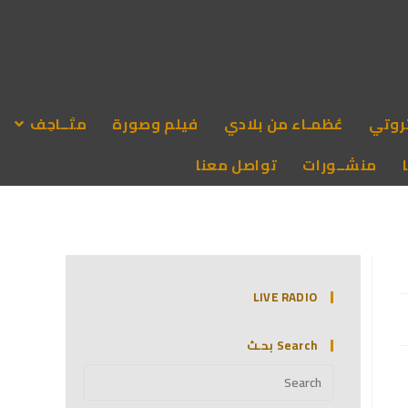
روتي
عُظمـاء من بلادي
فيلم وصورة
متَــاحِف
منشــورات
تواصل معنا
LIVE RADIO
Search بحـث