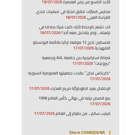
الأحد التاسع من زمن العنصرة
19/07/2026
مدارس المبرّات تحقق انجازا في تصفيات تحدي
القراءة العربي
18/07/2026
انت تشعر بالإحباط لأنك كتبت شيئا صادقا في
نزاهته… ولم يتفاعل معه أحد؟
18/07/2026
فلسطين تدرج 12 موقعا تراثيا بقائمة اليونسكو
التمهيدية
17/07/2026
شراكة استراتيجية بين جامعة AUL وجمعية
“بيروتيات”
17/07/2026
“كاريتاس لبنان” عقدت جمعيتها العمومية السنوية
17/07/2026
الإحتفال بعيد الطوباويَّة مريم العذراء
17/07/2026
بيع قميص بيليه في نهائي كأس العالم 1958
17/07/2026
فيليب سالم… من بطرام إلى العالم
17/07/2026
Share CHARQOUNA