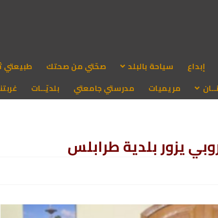
إبداع
سياحة بالبلد
صحّتي من صحتك
طبيعتي ث
ـان
مريميات
مدرستي جامعتي
بلديّــات
غربتنا
روبي يزور بلدية طرابلس