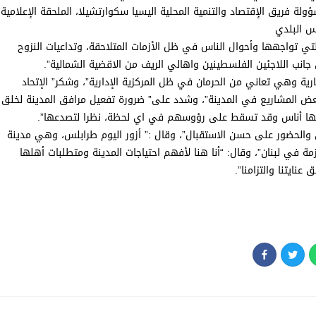
ة فريق الإقتصاد والتنمية المحلية اليسيا سكوارتشيلا، الملحقة الإعلامية
س البلدي
 تواجهها وأحوال الناس في ظل الأزمات المتلاحقة، وتداعيات النزوح
نب اللاجئين الفلسطينين واهالي الريف من الاقضية الشمالية”.
ارية وهي تعاني من الحرمان في ظل المركزية الإدارية”، وشكر” الإتحاد
م بعض المشاريع في المدينة”، وشدد على” ضرورة تفعيل مرافق المدينة لخلق
قطنها أناس وقد تسقط على رؤوسهم في اي لحظة، نظرا لتصدعها”.
والحضور على حسن الاستقبال”، وقال :” أزور اليوم طرابلس، وهي مدينة
مة في لبنان”، وقال: “أنا هنا لأفهم احتياجات المدينة ومتطلبات أهلها
ايتنا والتزامنا”.