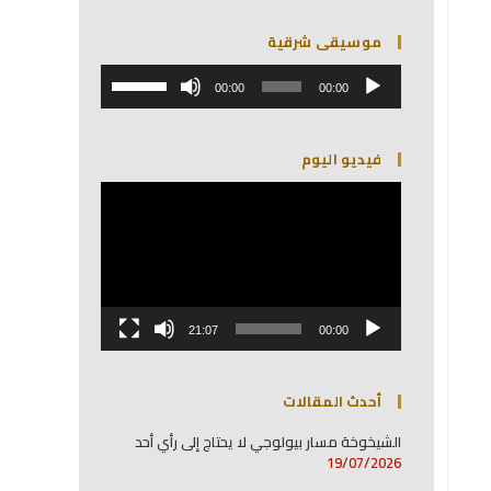
موسيقى شرقية
مشغل
استخدم
الصوت
00:00
00:00
مفاتيح
الأسهم
أعلى/
فيديو اليوم
أسفل
لزيادة
مشغل
أو
الفيديو
خفض
مستوى
الصوت.
21:07
00:00
أحدث المقالات
الشيخوخة مسار بيولوجي لا يحتاج إلى رأي أحد
19/07/2026