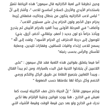
وحين تطرقنا الى لعبة الكاراتيه قال سيمون” هذه الرياضة تتميّز
باستخدام الأيدي والأرجل كسلاح أساسيّ للاعب “، وأشار إلى أنَّ
” لباس لاعب الكاراتيه يتكون من بنطال وجاكيت فضفاض يُربط
بِحزام حول الخَصِر ولون الحزام يدل على مستوى اللاعب”،
وأضاف:” في المرحلة الأولى يبدأ الفرد بالحزام الأبيض ثم يتدرج
ويأخذ حزاماً ذو لون جديد ( أصفر، برتقالي، أخضر، أزرق، بني)
للوصول إلى درجة الاحتراف إي الحزام الأسود”. ولفت إلى أنَّه ”
يسمح للاعب إرتداء واقيات للساقين، وقفازات لليدين، وحماية
للأسنان والرأس بحسب رغبته”
أما فيما يتعلق بقوانين هذه اللعبة فقد قال سيمون : “على
اللاعبين أن يتبادلوا التحية قبل البدء بالمباراة، ومن ثم يبدأ القتال
، ويبدأ اللعابين بتجميع النقاط عن طريق الركل واللكم ورمي
الخصم وكل حركة لها علامتها حسب الصعوبة ”
وختم سيمون قائلاً: ” إنَّ الحياة داخل صف الكاريته ليست كما
نعيش في الخارج ، هنا يوجد قوانين وعلينا الإلتزام بها لكي
ندرك في الخارج ولو بعد حين قيمة الوقت وقيمة الأشياء التي