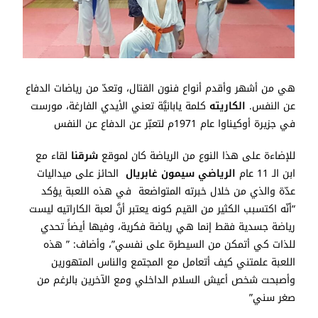
هي من أشهر وأقدم أنواع فنون القتال، وتعدّ من رياضات الدفاع
عن النفس.
الكاريته
كلمة يابانيَّة تعني الأيدي الفارغة، مورست
في جزيرة أوكيناوا عام 1971م لتعبّر عن الدفاع عن النفس
للإضاءة على هذا النوع من الرياضة كان لموقع
شرقنا
لقاء مع
ابن الـ 11 عام
الرياضي
سيمون غابريال
الحائز على ميداليات
عدّة والذي من خلال خبرته المتواضعة في هذه اللعبة يؤكد
“أنّه اكتسبب الكثير من القيم كونه يعتبر أنَّ لعبة الكاراتيه ليست
رياضة جسدية فقط إنما هي رياضة فكرية، وفيها أيضاً تحدي
للذات كي أتمكن من السيطرة على نفسي”، وأضاف: ” هذه
اللعبة علمتني كيف أتعامل مع المجتمع والناس المتهورين
وأصبحت شخص أعيش السلام الداخلي ومع الآخرين بالرغم من
صغر سني”