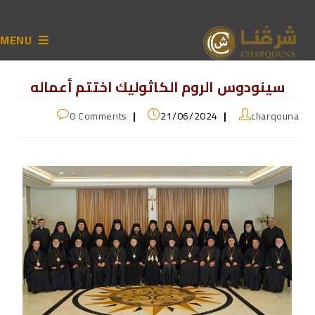
MENU
سينودوس الروم الكاثوليك اختتم أعماله
0 Comments
21/06/2024
charqouna