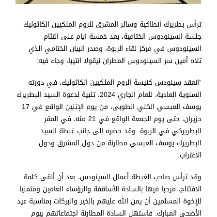
ترأس بطريرك أنطاكية وسائر المشرق للروم الملكيين الكاثوليك
جلسة السينودوس الختامية، بعد خمسة ايام على التئام
السينودوس في مركز لقاء الربوة، وصدر البيان الختامي الذي
تلاه أمين سر السينودوس المطران نيقولا انتيبا، وجاء فيه:
“انعقد سينودس كنيسة الروم الملكيين الكاثوليك، في دورته
السنوية العادية، للعام الجاري 2024، تلبية لدعوة السيد البطريرك
يوسف العبسي الكلي الطوبى، من يوم الإثنين الواقع في 17
حزيران، حتى يوم الجمعة الواقع في 21 منه، في المقر
البطريركي في الربوة. وقد حضره إلى جانب غبطة السيد
البطريرك يوسف العبسي مطارنة من دول المشرق ودول
الاغتراب.
وقد ترأس صاحب الغبطة أعمال السينودس، بعد أن ألقى كلمة
الافتتاح، مرحبا فيها بالسادة الأساقفة والرؤساء العامين ومتمنيا
للإخوة المسلمين أن يمن الله عليهم بالخير والبركات بمناسبة عيد
الأضحى المبارك. فاستهل السادة المطارنة اجتماعاتهم بيوم