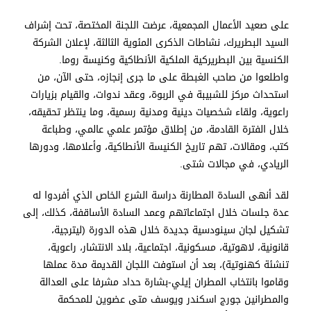
على صعيد الأعمال المجمعية، عرضت اللجنة المختصة، تحت إشراف
السيد البطريرك، نشاطات الذكرى المئوية الثالثة، لإعلان الشركة
الكنسية بين البطريركية الملكية الأنطاكية وكنيسة روما.
واطلعوا من صاحب الغبطة على ما جرى إنجازه، حتى الآن، من
استحداث مركز للشبيبة في الربوة، وعقد ندوات، والقيام بزيارات
راعوية، ولقاء شخصيات دينية ومدنية رسمية، وما ينتظر تحقيقه،
خلال الفترة القادمة، من إطلاق مؤتمر علمي عالمي، وطباعة
كتب، ومقالات، تهم تاريخ الكنيسة الأنطاكية، وأعلامها، ودورها
الريادي، في مجالات شتى.
لقد أنهى السادة المطارنة دراسة الشرع الخاص الذي أفردوا له
عدة جلسات خلال اجتماعاتهم وعمد السادة الأساقفة، كذلك، إلى
تشكيل لجان سينودسية جديدة خلال هذه الدورة (ليترجية،
قانونية، لاهوتية، مسكونية، اجتماعية، بلاد الانتشار، راعوية،
تنشئة كهنوتية)، بعد أن استوفت اللجان القديمة مدة عملها
وقاموا بانتخاب المطران إيلي-بشارة حداد مشرفا على العدالة
والمطرانين جورج اسكندر ويوسف متى عضوين للمحكمة