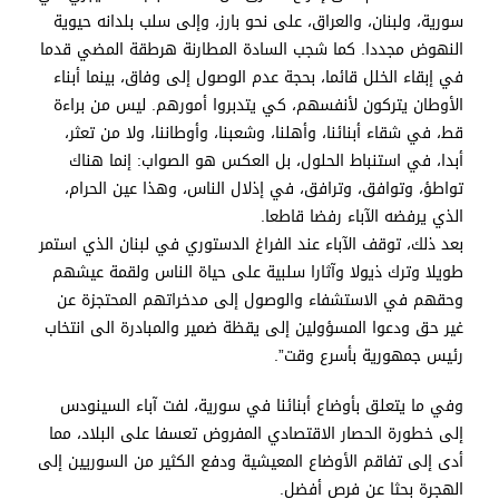
سورية، ولبنان، والعراق، على نحو بارز، وإلى سلب بلدانه حيوية
النهوض مجددا. كما شجب السادة المطارنة هرطقة المضي قدما
في إبقاء الخلل قائما، بحجة عدم الوصول إلى وفاق، بينما أبناء
الأوطان يتركون لأنفسهم، كي يتدبروا أمورهم. ليس من براءة
قط، في شقاء أبنائنا، وأهلنا، وشعبنا، وأوطاننا، ولا من تعثر،
أبدا، في استنباط الحلول، بل العكس هو الصواب: إنما هناك
تواطؤ، وتوافق، وترافق، في إذلال الناس، وهذا عين الحرام،
الذي يرفضه الآباء رفضا قاطعا.
بعد ذلك، توقف الآباء عند الفراغ الدستوري في لبنان الذي استمر
طويلا وترك ذيولا وآثارا سلبية على حياة الناس ولقمة عيشهم
وحقهم في الاستشفاء والوصول إلى مدخراتهم المحتجزة عن
غير حق ودعوا المسؤولين إلى يقظة ضمير والمبادرة الى انتخاب
رئيس جمهورية بأسرع وقت”.
وفي ما يتعلق بأوضاع أبنائنا في سورية، لفت آباء السينودس
إلى خطورة الحصار الاقتصادي المفروض تعسفا على البلاد، مما
أدى إلى تفاقم الأوضاع المعيشية ودفع الكثير من السوريين إلى
الهجرة بحثا عن فرص أفضل.