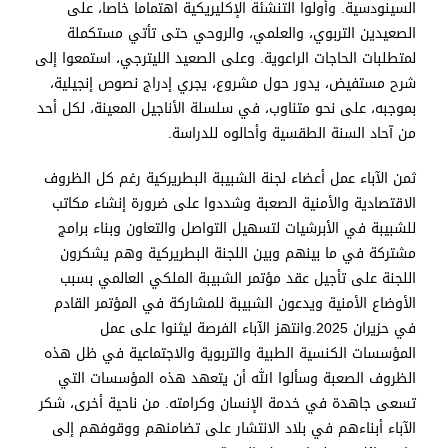
السينودسية. وأولوا التنشئة الإكليريكية اهتماما خاصا، على
الصعيدين التربوي، والعلمي، والروحي حتى تأتي مستكملة
لمتطلبات الحاجات الراعوية. وعلى الصعيد الليترجي، استمعوا إلى
شرح مستفيض، يدور حول مشروع، يجري إدراج نصوص إنجيلية،
بموجبه، على نحو متناوب، في سلسلة الأناجيل المعينة، لكل أحد
من آحاد السنة الطقسية وأحالوه للدراسة.
ثمن الآباء عمل أعضاء لجنة الشبيبة البطريركية رغم كل الظروف
الاقتصادية والأمنية الصعبة وشددوا على ضرورة إنشاء مكاتب
للشبيبة في الأبرشيات لتسهيل التواصل والتعاون وبناء برامج
مشتركة في ما بينهم وبين اللجنة البطريركية وهم يشكرون
اللجنة على تأجيل عقد مؤتمر الشبيبة الملكي العالمي بسبب
الأوضاع الأمنية ويدعون الشبيبة للمشاركة في المؤتمر القادم
في حزيران 2025.وانتهز الآباء الفرصة ليثنوا على عمل
المؤسسات الكنسية الطبية والتربوية والاجتماعية في ظل هذه
الظروف الصعبة وسألوا الله أن يتعهد هذه المؤسسات التي
تسعى جاهدة في خدمة الإنسان وكرامته. من ناحية أخرى، شكر
الآباء أبناءهم في بلاد الانتشار على تضامنهم ووقوفهم إلى