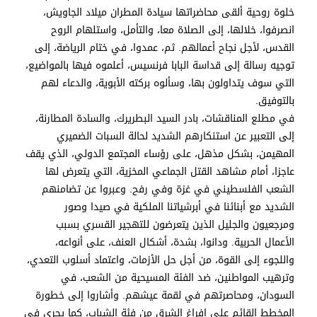
خلوة روحية ألقى محاضراتها سيادة المطران ميلاد الجاويش،
انصرفوا، خلالها، إلى الصلاة معا، والتأمل، واستلهام الروح
القدس، لأجل نجاح أعمالهم. ثم، عمدوا، في ختام الرياضة، إلى
توجيه رسالة إلى قداسة البابا فرنسيس، أعلموه فيها بالمواضيع،
التي سوف يتداولون بها، وسألوه بركته الأبوية، والدعاء لهم
بالتوفيق.
في مطلع المناقشات، بادر السيد البطريرك، والسادة المطارنة،
إلى التعبير عن استنكارهم الشديد لحالة السبات الضميري
المهيمن، بشكل مذهل، على رؤساء المجتمع الدولي، الذي يقف
عاجزا، أمام مشاهد القتل الجماعي المخزية، التي يتعرض لها
الشعب الفلسطيني في غزة وفي رفح. وعبروا عن تضامنهم
الشديد مع أبنائنا في أبرشياتنا الملكية في صيدا وصور
ومرجعيون والجليل الذين يتعرضون للتهجير القسري بسبب
الأعمال الحربية. ودانوا، بشدة، أشكال العنف، على أنواعه،
واللجوء إلى القوة، من أجل حل الأزمات، واعتماد أسلوب التعدي،
وترهيب المواطنين، ضد الفئة المسيحية من الشعب، في
السودان، ومحاصرتهم في لقمة عيشهم. وأشاروا إلى خطورة
المخطط القائم على إفراغ الشرق من فئة الشباب، كما يجري في