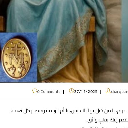
0 Comments
27/11/2025
charqou
 مريم، يا من حُبل بها بلا دنس، يا أم الرحمة ومصدر كل نعمة،
قدم إليكِ بقلبٍ واثق،