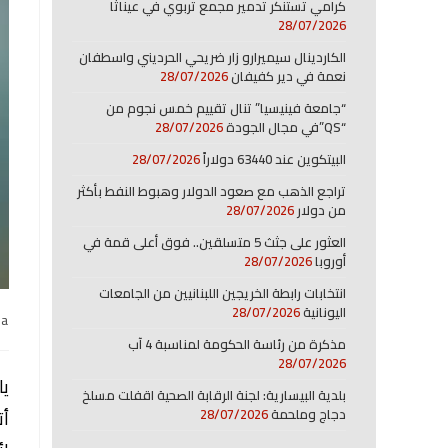
كرامي تستنكر تدمير مجمع تربوي في عيناثا
28/07/2026
الكاردينال سيميرارو زار ضريحي الحرديني واسطفان
نعمة في دير كفيفان
28/07/2026
“جامعة فينيسيا” تنال تقييم خمس نجوم من
“QS”في مجال الجودة
28/07/2026
البيتكوين عند 63440 دولاراً
28/07/2026
تراجع الذهب مع صعود الدولار وهبوط النفط بأكثر
من دولار
28/07/2026
العثور على جثث 5 متسلقين.. فوق أعلى قمة في
أوروبا
28/07/2026
انتخابات رابطة الخريجين اللبنانيين من الجامعات
اليونانية
28/07/2026
na
مذكرة من رئاسة الحكومة لمناسبة 4 آب
28/07/2026
يا
بلدية البيسارية: لجنة الرقابة الصحية اقفلت مسلخ
دجاج وملحمة
28/07/2026
أت