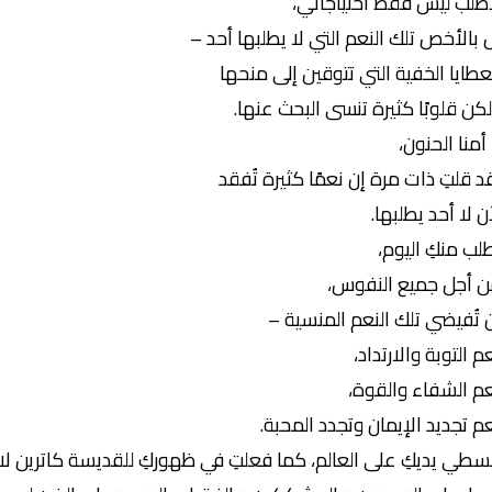
طلب ليس فقط احتياجاتي،
 بالأخص تلك النعم التي لا يطلبها أحد –
عطايا الخفية التي تتوقين إلى منحها
كن قلوبًا كثيرة تنسى البحث عنها.
 أمنا الحنون،
د قلتِ ذات مرة إن نعمًا كثيرة تُفقد
ن لا أحد يطلبها.
لب منكِ اليوم،
 أجل جميع النفوس،
 تُفيضي تلك النعم المنسية –
م التوبة والارتداد،
م الشفاء والقوة،
م تجديد الإيمان وتجدد المحبة.
سطي يديكِ على العالم، كما فعلتِ في ظهوركِ للقديسة كاترين ل