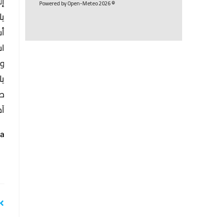
إل
© 2026 Powered by Open-Meteo
يا
أس
اس
وأ
يا
صل
آم
a: