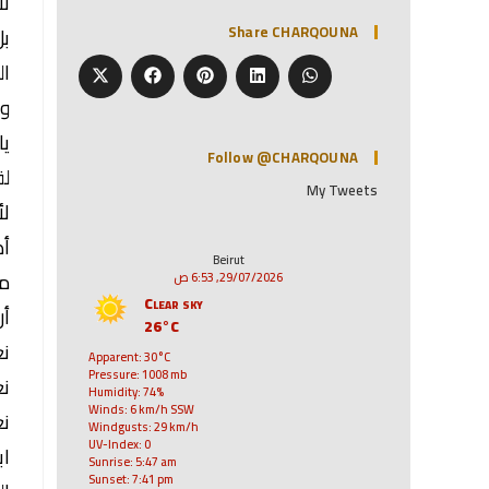
لأ
Share CHARQOUNA
بل
ال
ول
يا
Follow @CHARQOUNA
لق
My Tweets
لأ
أط
Beirut
من
29/07/2026, 6:53 ص
Clear sky
أن
26°C
نع
Apparent: 30°C
Pressure: 1008 mb
نع
Humidity: 74%
Winds: 6 km/h SSW
نع
Windgusts: 29 km/h
UV-Index: 0
اب
Sunrise: 5:47 am
Sunset: 7:41 pm