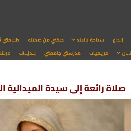
إبداع
سياحة بالبلد
صحّتي من صحتك
طبيعتي ث
ـان
مريميات
مدرستي جامعتي
بلديّــات
غربتنا
صلاة رائعة إلى سيدة الميدالية ا