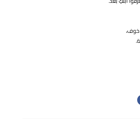
فوا ابنكِ بعد.
 خوف،
.