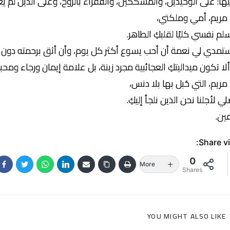
يها: على الوحيدين، والمشككين، والفقراء بالروح، وعلى الذين لم يعر
 مريم، أمي وملكتي،
لم نفسي كليًا لقلبكِ الطاهر.
تمدي لي نعمة أن أحب يسوع أكثر كل يوم، وأن أثق برحمته دون
لا تكون ميداليتكِ العجائبية مجرد زينة، بل علامة إيمان ورجاء ومحبة
 مريم، التي حُبل بها بلا دنس،
ي لأجلنا نحن الذين نلجأ إليكِ.
ين.
Share vi
0
More
Shares
YOU MIGHT ALSO LIKE