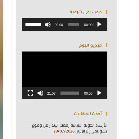
موسيقى شرقية
مشغل
استخدم
الصوت
00:00
00:00
مفاتيح
الأسهم
أعلى/
فيديو اليوم
أسفل
لزيادة
مشغل
أو
الفيديو
خفض
مستوى
الصوت.
21:07
00:00
أحدث المقالات
الأرصاد الجوية اليابانية رفعت الإنذار من وقوع
تسونامي إثر الزلزال
28/07/2026