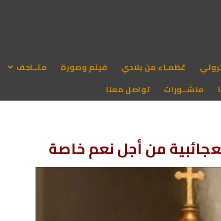
روتي
عُظمـاء من بلادي
فيلم وصورة
متَــاحِف
منشــورات
تواصل معنا
لعجائبية من أجل نعم خاصة