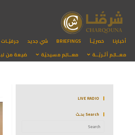
أخبارنا
حَصريّـاً
BRIEFINGS
شي جديد
حِرفيّـات
معــالِم أثـريّــة
معــالِم مسيحيّة
ضيعة من لبنـ
LIVE RADIO
Search بحـث