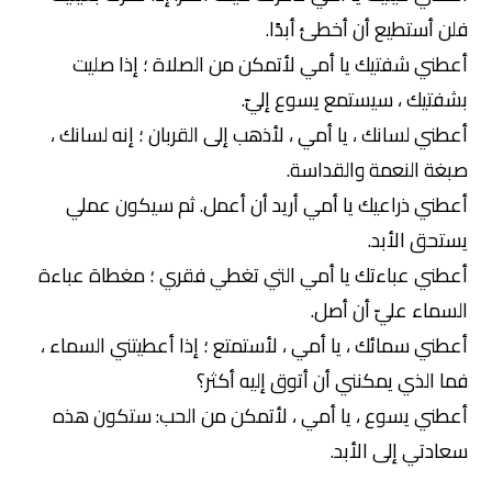
فلن أستطيع أن أخطئ أبدًا.
أعطني شفتيك يا أمي لأتمكن من الصلاة ؛ إذا صليت
بشفتيك ، سيستمع يسوع إليّ.
أعطني لسانك ، يا أمي ، لأذهب إلى القربان ؛ إنه لسانك ،
صبغة النعمة والقداسة.
أعطني ذراعيك يا أمي أريد أن أعمل. ثم سيكون عملي
يستحق الأبد.
أعطني عباءتك يا أمي التي تغطي فقري ؛ مغطاة عباءة
السماء عليّ أن أصل.
أعطني سمائك ، يا أمي ، لأستمتع ؛ إذا أعطيتني السماء ،
فما الذي يمكنني أن أتوق إليه أكثر؟
أعطني يسوع ، يا أمي ، لأتمكن من الحب: ستكون هذه
سعادتي إلى الأبد.