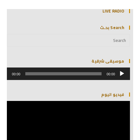
LIVE RADIO
Search بحـث
موسيقى شرقية
مشغل
الصوت
00:00
00:00
فيديو اليوم
مشغل
الفيديو