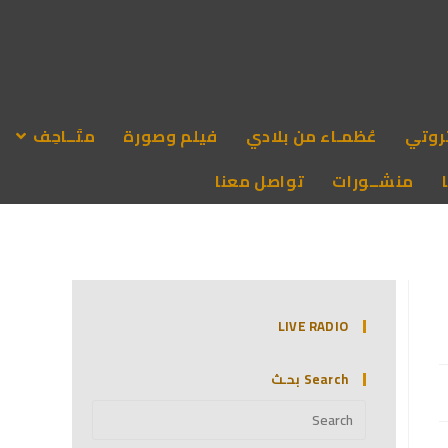
روتي
عُظمـاء من بلادي
فيلم وصورة
متَــاحِف
منشــورات
تواصل معنا
LIVE RADIO
Search بحـث