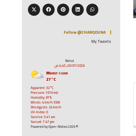
Follow @CHARQOUNA
My Tweets
Beirut
20/07/2026, 4:45 ص
Mainly clear
27°C
Apparent: 32°C
Pressure: 1010 mb
Humidity: 81%
Winds: 4 km/h SSW
Windgusts: 24 km/h
UV-Index: 0
Sunrise: 5:41 am
Sunset: 7:47 pm
© 2026 Powered by Open-Meteo