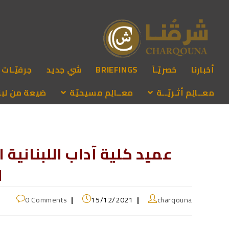
أخبارنا
حَصريّـاً
BRIEFINGS
شي جديد
حِرفيّـات
معــالِم أثـريّــة
معــالِم مسيحيّة
ضيعة من لبنـ
عميد كلية آداب اللبنانية
ا
0 Comments
15/12/2021
charqouna