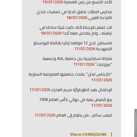
الأحد التاسع من زمن العنصرة
19/07/2026
مدارس المبرّات تحقق انجازا في تصفيات تحدي
القراءة العربي
18/07/2026
انت تشعر بالإحباط لأنك كتبت شيئا صادقا في
نزاهته… ولم يتفاعل معه أحد؟
18/07/2026
فلسطين تدرج 12 موقعا تراثيا بقائمة اليونسكو
التمهيدية
17/07/2026
شراكة استراتيجية بين جامعة AUL وجمعية
“بيروتيات”
17/07/2026
“كاريتاس لبنان” عقدت جمعيتها العمومية السنوية
17/07/2026
الإحتفال بعيد الطوباويَّة مريم العذراء
17/07/2026
بيع قميص بيليه في نهائي كأس العالم 1958
17/07/2026
فيليب سالم… من بطرام إلى العالم
17/07/2026
Share CHARQOUNA