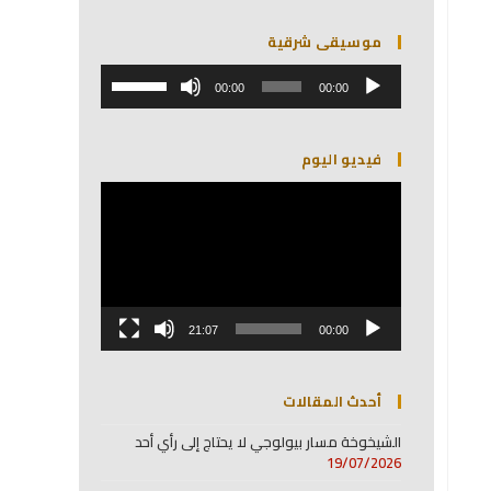
موسيقى شرقية
مشغل
استخدم
الصوت
00:00
00:00
مفاتيح
الأسهم
أعلى/
فيديو اليوم
أسفل
لزيادة
مشغل
أو
الفيديو
خفض
مستوى
الصوت.
21:07
00:00
أحدث المقالات
الشيخوخة مسار بيولوجي لا يحتاج إلى رأي أحد
19/07/2026