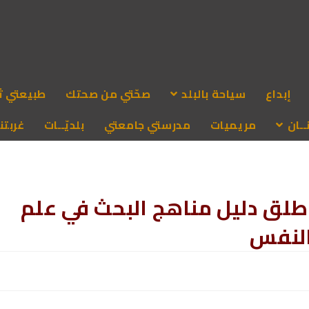
إبداع
سياحة بالبلد
صحّتي من صحتك
طبيعتي ث
ـان
مريميات
مدرستي جامعتي
بلديّــات
غربتنا
 اطلق دليل مناهج البحث في علم
لنفس