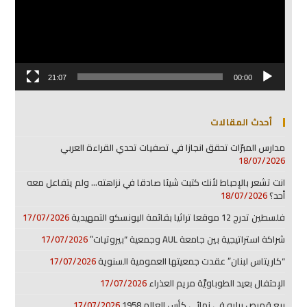
21:07
00:00
أحدث المقالات
مدارس المبرّات تحقق انجازا في تصفيات تحدي القراءة العربي
18/07/2026
انت تشعر بالإحباط لأنك كتبت شيئا صادقا في نزاهته… ولم يتفاعل معه
أحد؟
18/07/2026
فلسطين تدرج 12 موقعا تراثيا بقائمة اليونسكو التمهيدية
17/07/2026
شراكة استراتيجية بين جامعة AUL وجمعية “بيروتيات”
17/07/2026
“كاريتاس لبنان” عقدت جمعيتها العمومية السنوية
17/07/2026
الإحتفال بعيد الطوباويَّة مريم العذراء
17/07/2026
بيع قميص بيليه في نهائي كأس العالم 1958
17/07/2026