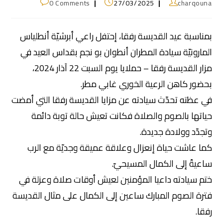
0 Comments
27/03/2025
charqouna
بمناسبة عيد القديسة رفقا، إحتفل راعي أبرشيّة أنطلياس
المارونيّة سيادة المطران أنطوان بو نجم بقداس العيد في
مزار القديسة رفقا – حملايا يوم السبت 22 آذار 2024،
بحضور كاهن الرعية الخوري غابي مطر.
في عظته تحدّث سيادته عن مزايا القديسة رفقا التي أمضت
حياتها بالصوم والصلاة فكانت تعيش حالة توبة دائمة
وتجدّد وولادة جديدة.
كما عاشت حياة إنعزال وعلاقة عميقة وجديّة مع الرب
ساعيةً إلى الكمال المسيحيّ.
ختم سيادته داعيا المؤمنين لعيش أوقات صلاة وعزلة في
فترة الصوم المبارك ساعين إلى الكمال على مثال القديسة
رفقا.