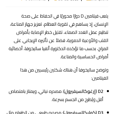
يلعب فيتامين D دورًا محوريًا في الحفاظ على صحة
الإنسان، إذ يساهم في تقوية العظام، تعزيز جهاز المناعة،
تنظيم عمل الغدد الصماء، تقليل خطر الإصابة بأمراض
القلب والأوعية الدموية، فضلاً عن تأثيره الإيجابي على
المزاج، بحسب ما تؤكده الدكتورة ألفيا ساليخوفا، أخصائية
أمراض الحساسية والمناعة.
وتوضح ساليخوفا أن هناك شكلين رئيسيين من هذا
الفيتامين:
D2 (إرغوكالسيفيرول)
: مصدره نباتي، ويمتاز بامتصاص
أقل ويُطرح من الجسم بسرعة.
D3 (كوليكالسيفيرول)
: مصدره طبيعي من الطعام مثل