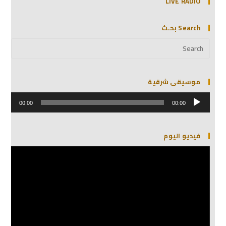
LIVE RADIO
Search بحـث
موسيقى شرقية
مشغل
الصوت
00:00
00:00
فيديو اليوم
مشغل
الفيديو