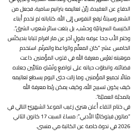
الدفاع عن العقيدة. زيَّنَ تعاليمه بترانيم سامية، فجعل من
الشعر وسيلةً لرفع النفوس إِلى الله. كتاباته لم تخدم أَبناء
الكنيسة السريانيّة وحسْب، بل بلغت سائر شعوب الشرق”.
وختم الأَب جحا عرضه بقولٍ آخر عن مار افرام للبابا بنديكتُس
الخامس عشر: “كان المعلِّم والواعظ والمرنّم. استخدم
موهبته لغرْس معرفة الله في قلوب المؤْمنين. ذاعت
فضائله، وانطوَت حياته على تواضعٍ ونُسْكٍ مثاليَّين جعلاه
مثالًا لجميع المؤْمنين. وما زالت حتى اليوم يسطع تعاليمه
كيف يكون تسبيح الله، وكيف يمكن ربْط معرفة الله
بالمحبّة العمليّة”.
في ختام اللقاء أَعلن هنري زغيب الموعدَ الشهريَّ التالي في
“صالون فيلوكاليَّا الأَدبي”: مساءَ السبت 17 كانون الثاني
2026 في ندوة خاصة عن الكاتبة مي منسى.