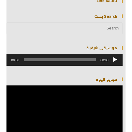
LIVE RADIO
Search بحـث
موسيقى شرقية
مشغل
الصوت
00:00
00:00
فيديو اليوم
مشغل
الفيديو