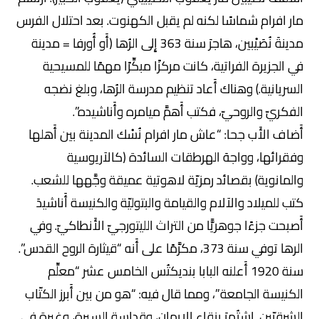
مار افرام شماسًا لكنه لم يقبل الكهنوت. بعد احتلال الفرس
مدينةَ نُصَيْبين، هاجرَ سنة 363 إِلى الرُها (أَو أُورفا = مدينة
في الجزيرة الفراتية، كانت مركزًا مبكِّرًا مهمًا للمسيحية
السريانية.) وهناك أَعاد تنظيم مدرسة الرُها، وبلغ نضجه
الفكريّ والروحيّ، فكتب أَهمَّ ميامره وأَناشيده”.
أَضاف الأَب جحا: “عاش مار افرام نُسْك المدينة بين أَهلها
وفقرائها، وواجهَ الهرطقات السائدة (كالآريوسية
والمانوية) بقصائد رمزيّة لاهوتية عميقة وجَّهها للشعب.
كتب للميلاد والآلام والقيامة والبتوليّة والكنيسة أَناشيدَ
أَصبحت جزءًا جوهريًّا من التراث الليتورجيّ الأَنطاكيّ. وفي
الرها توفي سنة 373، مكرَّمًا على أَنه “قيثارة الروح القدس”.
سنة 1920 أَعلنه البابا بنديكتُس الخامس عشر “معلِّم
الكنيسة الجامعة”، ومما قال فيه: “هو من بين أَبرز الكتّاب
الشرقيّين. اشتُهرَ بنقاء الإِيمان، وقداسة السيرة، وغيرةٍ في