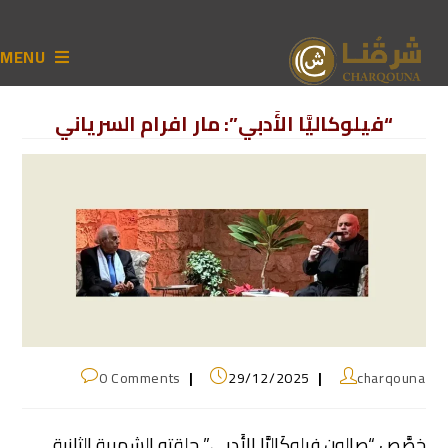
MENU
“فيلوكاليَّا الأَدبي”: مار افرام السرياني
0 Comments
29/12/2025
charqouna
خصَّص “صالون فيلوكَاليَّا الأَدبي” حلقته الشهرية الثانية