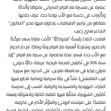
عشرة عن مسيرة مار افرام السرياني نصوصًا وأَلحانًا
وتأْثيرات، في جلسة مع الأَب يوحنا جحا، عزف خلالها
مقاطع من ترانيم الافراميات، وحاورَه فيها مدير “الصالون”
الشاعر هنري زغيب.
افتتحت اللقاءَ رئيسةُ “فيلوكاليَّا” الأُخت مارانا سعد مرحِّبةً
بالحضور، وشارحةً أَهمية مار افرام زمنًا ونتاجًا. ثم دار الحوار
مع الأَب جحا، فسرد نبذة مختصرة عن سيرة مار افرام: “وُلِد
سنة 306 في نُصَيْبين (مدينة تاريخية عريقة، حاليًّا جنوبيّ
شرقيّ تركيا في محافظة ماردين، على الحدود مع سوريا
قرب القامشلي). نشأَ في بيئة سريانية رومانية تتجاور فيها
التيارات اليهودية والمسيحية والوثنية. انتسب إِلى مدرسة
نُصَيْبين الشهيرة، متلقِّيًا فيها ثقافة كتابيّة ولاهوتيّة رفيعة،
متتلمذًا على مرشده الروحيّ والمؤَثّر الأَكبر في تكوينه:
أُسقف نُصَيْبين مار يعقوب النُصَيْبيني (يعقوب الكبير). ارتسمَ