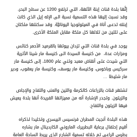
إنَّها بلدة قنات إبنة الآلهة، التي ترتفع 1200 عن سطح البحر،
وقد نسبت إليها هذه التسمية نسبة الى الإله إيل الذي كانت
إبنته تدعى أناة في الميتولوجيا اليونانيَّة. وقد سكنتها ملكتان
على تلتين من تلالها كل ملكة مقابل الملكة الأخرى.
يوجد في بلدة قنات التي تزدان بيوتها بالقرميد الأحمر كنائس
ومزارات عدة، من كنيسة السيدة الى كنيسة مار شينا الأثرية
التي شيدت على أنقاض معبد وثني عام 1800، إلى كنيسة مار
سركيس وباخوس، وكنيسة مار يوسف، وكنيسة مار يعقوب، ودير
مار شليطا …
تشتهر قنات بالزراعات كالكرمة والتين والعنب والتفاح والإجاص
والزيتون. وتجدر الإشارة أنه من مميزاتها الفريدة أنها بلدة يعيش
فيها الزيتون والتفاح.
هذه البلدة أنجبت المطران فرنسيس البيسري وتخليدا لذكراه
أقيم إحتفال برعاية البطريرك الماروني الكاردينال مار بشاره
بطرس الراعي تم خلاله تسمية الشارع الذي يربط الساحة العامة