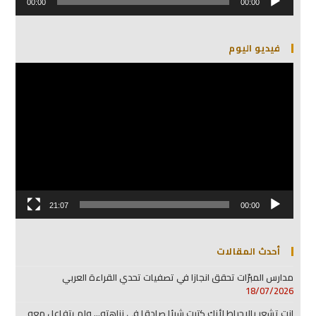
الصوت
00:00
00:00
فيديو اليوم
مشغل
الفيديو
21:07
00:00
أحدث المقالات
مدارس المبرّات تحقق انجازا في تصفيات تحدي القراءة العربي
18/07/2026
انت تشعر بالإحباط لأنك كتبت شيئا صادقا في نزاهته… ولم يتفاعل معه