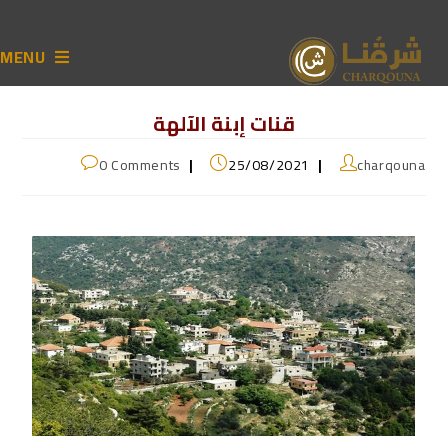
MENU
قنات إبنة الآلهة
0 Comments
25/08/2021
charqouna