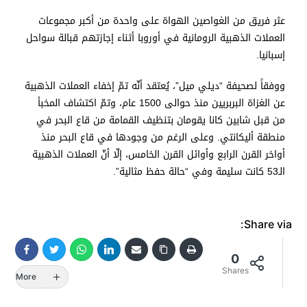
عثر فريق من الغواصين الهواة على واحدة من أكبر مجموعات
العملات الذهبية الرومانية في أوروبا أثناء إجازتهم قبالة سواحل
إسبانيا.
ووفقاً لصحيفة “ديلي ميل”، يُعتقد أنّه تمّ إخفاء العملات الذهبية
عن الغزاة البربريين منذ حوالى 1500 عام، وتمّ اكتشاف المخبأ
من قبل شابين كانا يقومان بتنظيف القمامة من قاع البحر في
منطقة أليكانتي. وعلى الرغم من وجودها في قاع البحر منذ
أواخر القرن الرابع وأوائل القرن الخامس، إلّا أنّ العملات الذهبية
الـ53 كانت سليمة وفي “حالة حفظ مثالية”.
Share via:
0
Shares
More