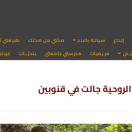
إبداع
سياحة بالبلد
صحّتي من صحتك
طبيعتي ث
ـان
مريميات
مدرستي جامعتي
بلديّــات
غربتنا
الروحية جالت في قنوبين