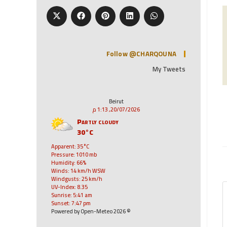
Follow @CHARQOUNA
My Tweets
Beirut
20/07/2026, 1:13 م
Partly cloudy
30°C
Apparent: 35°C
Pressure: 1010 mb
Humidity: 66%
Winds: 14 km/h WSW
Windgusts: 25 km/h
UV-Index: 8.35
Sunrise: 5:41 am
Sunset: 7:47 pm
© 2026 Powered by Open-Meteo