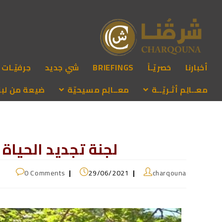
أخبارنا
حَصريّـاً
BRIEFINGS
شي جديد
حِرفيّـات
معــالِم أثـريّــة
معــالِم مسيحيّة
ضيعة من لبنـ
لجنة تجديد الحياة 
0 Comments
29/06/2021
charqouna