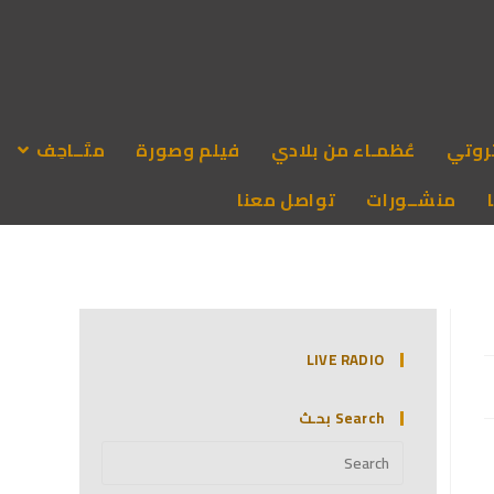
روتي
عُظمـاء من بلادي
فيلم وصورة
متَــاحِف
منشــورات
تواصل معنا
LIVE RADIO
Search بحـث