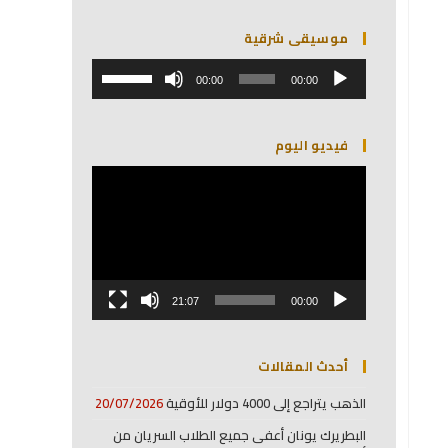
موسيقى شرقية
مشغل
استخدم
الصوت
00:00
00:00
مفاتيح
الأسهم
أعلى/
فيديو اليوم
أسفل
لزيادة
مشغل
أو
الفيديو
خفض
مستوى
الصوت.
21:07
00:00
أحدث المقالات
الذهب يتراجع إلى 4000 دولار للأوقية
20/07/2026
البطريرك يونان أعفى جميع الطلاب السريان من