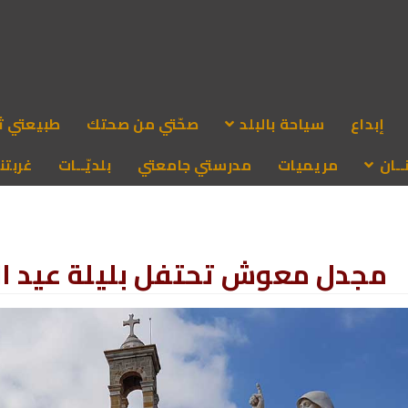
إبداع
سياحة بالبلد
صحّتي من صحتك
طبيعتي ث
ـان
مريميات
مدرستي جامعتي
بلديّــات
غربتنا
مجدل معوش تحتفل بليلة عيد الس