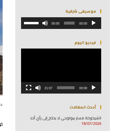
موسيقى شرقية
مشغل
استخدم
الصوت
00:00
00:00
مفاتيح
الأسهم
أعلى/
فيديو اليوم
أسفل
لزيادة
مشغل
أو
الفيديو
خفض
مستوى
الصوت.
21:07
00:00
na
أحدث المقالات
الشيخوخة مسار بيولوجي لا يحتاج إلى رأي أحد
في
19/07/2026