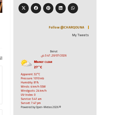
Follow @CHARQOUNA
My Tweets
Beirut
20/07/2026, 3:47 ص
ات
Mainly clear
27°C
Apparent: 32°C
Pressure: 1010 mb
Humidity: 81%
Winds: 4 km/h SSW
Windgusts: 24 km/h
UV-Index: 0
Sunrise: 5:41 am
Sunset: 7:47 pm
© 2026 Powered by Open-Meteo