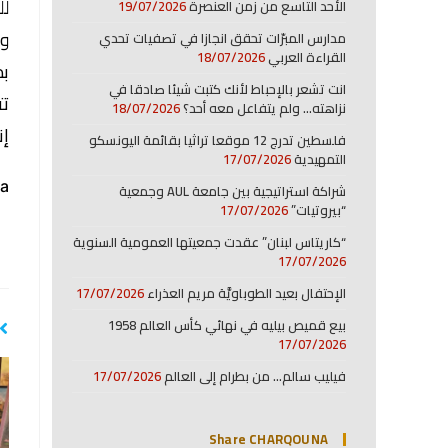
لل
الأحد التاسع من زمن العنصرة
19/07/2026
وب
مدارس المبرّات تحقق انجازا في تصفيات تحدي
القراءة العربي
18/07/2026
بم
انت تشعر بالإحباط لأنك كتبت شيئا صادقا في
تت
نزاهته… ولم يتفاعل معه أحد؟
18/07/2026
إن
فلسطين تدرج 12 موقعا تراثيا بقائمة اليونسكو
التمهيدية
17/07/2026
a:
شراكة استراتيجية بين جامعة AUL وجمعية
“بيروتيات”
17/07/2026
“كاريتاس لبنان” عقدت جمعيتها العمومية السنوية
17/07/2026
الإحتفال بعيد الطوباويَّة مريم العذراء
17/07/2026
بيع قميص بيليه في نهائي كأس العالم 1958
17/07/2026
فيليب سالم… من بطرام إلى العالم
17/07/2026
Share CHARQOUNA