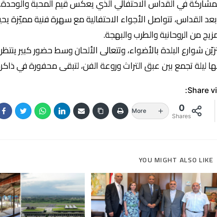
مشاركة في القداس الاحتفالي الذي يعكس قيم المحبة والوحدة.
عد القداس، تتواصل الأجواء الاحتفالية مع سهرة فنية مميّزة يحي
زيج من الروحانية والطرب والبهجة.
زيّن شوارع البلدة بالأضواء، وتتعالى الألحان وسط حضور كبير ينتظر
ها ليلة تجمع بين عبق التراث وروعة الفن، لتبقى محفورة في ذاك
Share vi
0
More
Shares
YOU MIGHT ALSO LIKE