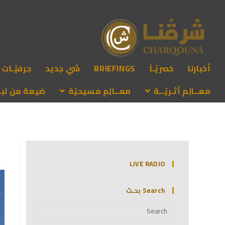
أخبارنا
حَصريّـاً
BRIEFINGS
شي جديد
حِرفيّـات
معــالِم أثـريّــة
معــالِم مسيحيّة
ضيعة من لبنـ
LIVE RADIO
Search بحـث