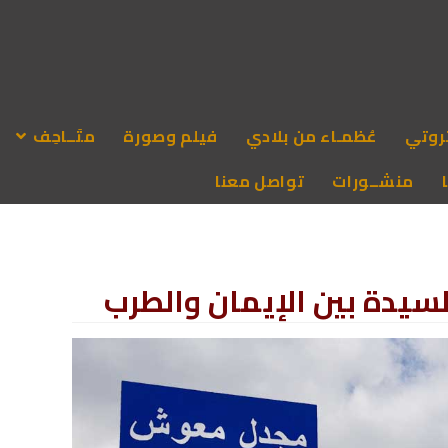
روتي
عُظمـاء من بلادي
فيلم وصورة
متَــاحِف
منشــورات
تواصل معنا
يدة بين الإيمان والطرب