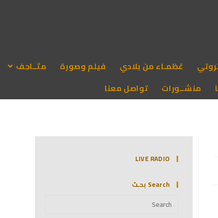
روتي
عُظمـاء من بلادي
فيلم وصورة
متَــاحِف
منشــورات
تواصل معنا
LIVE RADIO
Search بحـث