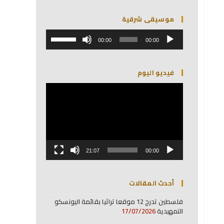
موسيقى شرقية
مشغل
استخدم
الصوت
00:00
00:00
مفاتيح
الأسهم
أعلى/
فيديو اليوم
أسفل
لزيادة
مشغل
أو
الفيديو
خفض
مستوى
الصوت.
21:07
00:00
أحدث المقالات
فلسطين تدرج 12 موقعا تراثيا بقائمة اليونسكو
التمهيدية
17/07/2026