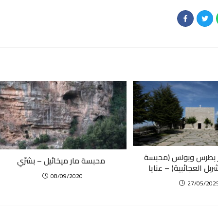
 بطرس وبولس (محبسة
محبسة مار ميخائيل – بشرّي
ل العجائبية) – عنايا
08/09/2020
27/05/202