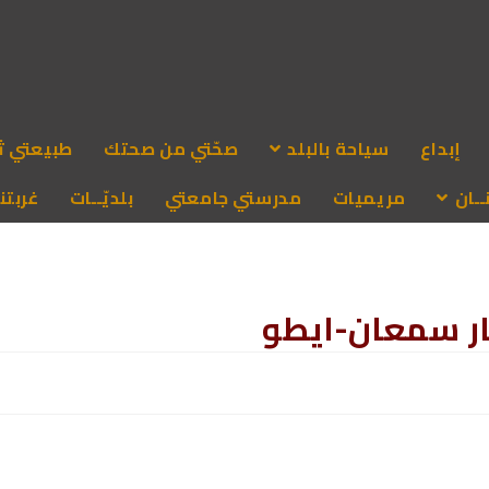
إبداع
سياحة بالبلد
صحّتي من صحتك
طبيعتي ث
ـان
مريميات
مدرستي جامعتي
بلديّــات
غربتنا
ر سمعان-ايطو