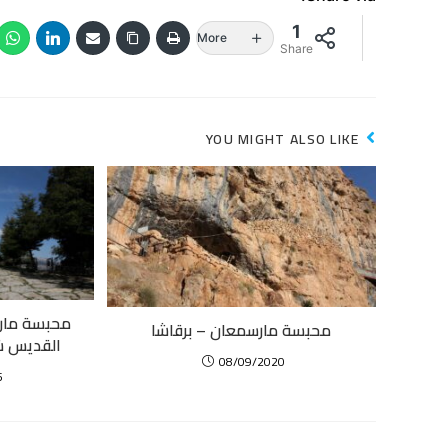
1
More
Share
YOU MIGHT ALSO LIKE
محبسة مار
محبسة مارسمعان – برقاشا
القديس شرب
08/09/2020
5