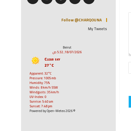
Follow @CHARQOUNA
My Tweets
Beirut
18/07/2026, 5:32 ص
Clear sky
27°C
Apparent: 32°C
Pressure: 1005 mb
Humidity: 75%
Winds: 8 km/h SSW
Windgusts: 35 km/h
UV-Index: 0
Sunrise: 5:40 am
Sunset: 7:48 pm
© 2026 Powered by Open-Meteo