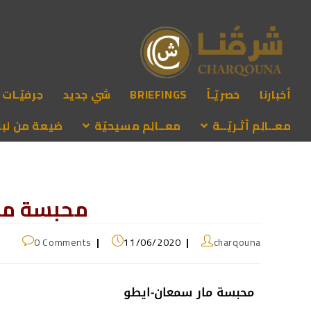
أخبارنا
حَصريّـاً
BRIEFINGS
شي جديد
حِرفيّـات
معــالِم أثـريّــة
معــالِم مسيحيّة
ضيعة من لبنـ
محبسة ما
0 Comments
11/06/2020
charqouna
محبسة مار سمعان-ايطو