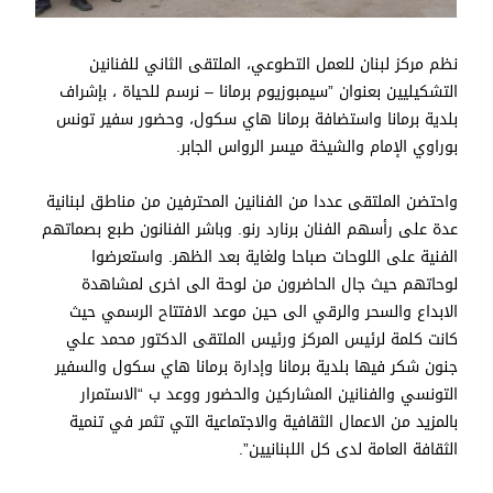
نظم مركز لبنان للعمل التطوعي، الملتقى الثاني ‎للفنانين
التشكيليين بعنوان ‎”سيمبوزيوم برمانا – نرسم للحياة ، بإشراف
بلدية برمانا واستضافة برمانا هاي سكول، وحضور سفير تونس
بوراوي الإمام والشيخة ميسر الرواس الجابر.
واحتضن الملتقى عددا من الفنانين المحترفين من مناطق لبنانية
عدة على رأسهم الفنان برنارد رنو. وباشر الفنانون طبع بصماتهم
الفنية على اللوحات صباحا ولغاية بعد الظهر. واستعرضوا
لوحاتهم حيث جال الحاضرون من لوحة الى اخرى لمشاهدة
الابداع والسحر والرقي الى حين موعد الافتتاح الرسمي حيث
كانت كلمة لرئيس المركز ورئيس الملتقى الدكتور محمد علي
جنون شكر فيها بلدية برمانا وإدارة برمانا هاي سكول والسفير
التونسي والفنانين المشاركين والحضور ووعد ب “الاستمرار
بالمزيد من الاعمال الثقافية والاجتماعية التي تثمر في تنمية
الثقافة العامة لدى كل اللبنانيين”.