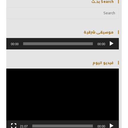
Search بحـث
موسيقى شرقية
مشغل
الصوت
00:00
00:00
فيديو اليوم
مشغل
الفيديو
21:07
00:00