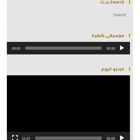
Search بحـث
موسيقى شرقية
مشغل
الصوت
00:00
00:00
فيديو اليوم
مشغل
الفيديو
21:07
00:00