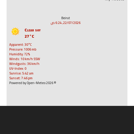
Beirut
22/07/2026, 6:24 ص
Clear sky
27°C
Apparent: 30°C
Pressure: 1006 mb
Humidity: 72%
Winds: 10 km/h SSW
Windgusts: 36 km/h
UV-Index: 0
Sunrise: 5:42 am
Sunset: 7:46 pm
© 2026 Powered by Open-Meteo