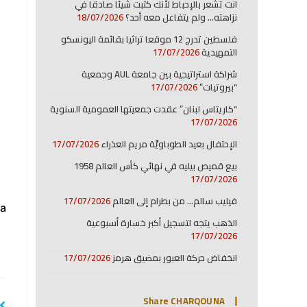
انت تشعر بالإحباط لأنك كتبت شيئا صادقا في
نزاهته… ولم يتفاعل معه أحد؟
18/07/2026
فلسطين تدرج 12 موقعا تراثيا بقائمة اليونسكو
التمهيدية
17/07/2026
شراكة استراتيجية بين جامعة AUL وجمعية
“بيروتيات”
17/07/2026
“كاريتاس لبنان” عقدت جمعيتها العمومية السنوية
17/07/2026
الإحتفال بعيد الطوباويَّة مريم العذراء
17/07/2026
بيع قميص بيليه في نهائي كأس العالم 1958
17/07/2026
فيليب سالم… من بطرام إلى العالم
17/07/2026
a:
الذهب يتجه لتسجيل أكبر خسارة أسبوعية
17/07/2026
انخفاض حركة العبور بمضيق هرمز
17/07/2026
Share CHARQOUNA