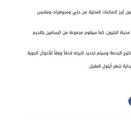
لبترونيين،بدءا من 23 تموز، الذين سيقدمون أبرز الصناعات المحلية من حلي ومجوهرات وملابس
 عن مدينة البترون، كما سيقوم مجموعة من الرسامين بتقديم
داية شهر أيلول المقبل.