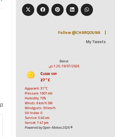
Follow @CHARQOUNA
My Tweets
Beirut
19/07/2026, 1:20 ص
Clear sky
27°C
Apparent: 31°C
Pressure: 1007 mb
Humidity: 70%
ات
Winds: 6 km/h SW
Windgusts: 30 km/h
UV-Index: 0
Sunrise: 5:40 am
Sunset: 7:47 pm
© 2026 Powered by Open-Meteo