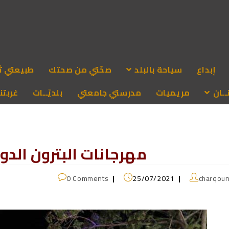
إبداع
سياحة بالبلد
صحّتي من صحتك
طبيعتي ث
ـان
مريميات
مدرستي جامعتي
بلديّــات
غربتنا
مهرجانات البترون الدولي
0 Comments
25/07/2021
charqou