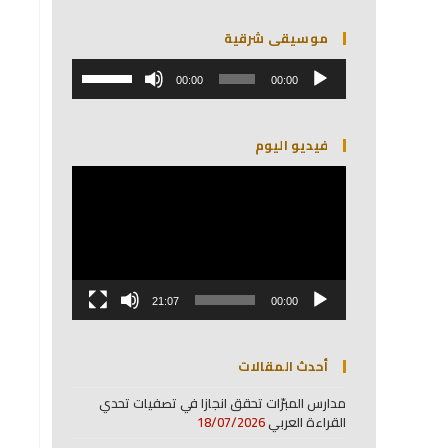
موسيقى شرقية
مشغل
استخدم
الصوت
00:00
00:00
مفاتيح
الأسهم
أعلى/
فيديو اليوم
أسفل
لزيادة
مشغل
أو
الفيديو
خفض
مستوى
الصوت.
21:07
00:00
أحدث المقالات
مدارس المبرّات تحقق انجازا في تصفيات تحدي
القراءة العربي
18/07/2026