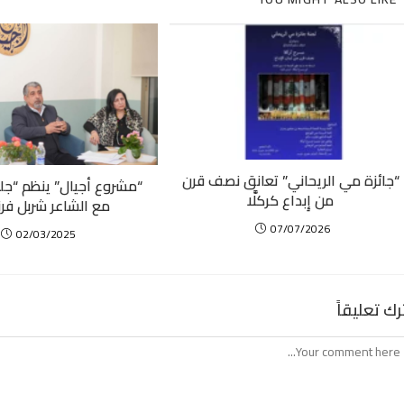
“جائزة مي الريحاني” تعانق نصف قرن
“مشروع أجيال” ينظم “ج
من إِبداع كركلَّا
مع الشاعر شربل ف
07/07/2026
02/03/2025
رك تعليقاً