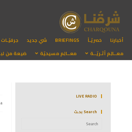
أخبارنا
حَصريّـاً
BRIEFINGS
شي جديد
حِرفيّـات
معــالِم أثـريّــة
معــالِم مسيحيّة
ضيعة من لبنـ
LIVE RADIO
na
Search بحـث