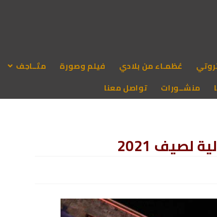
روتي
عُظمـاء من بلادي
فيلم وصورة
متَــاحِف
منشــورات
تواصل معنا
ة لصيف 2021