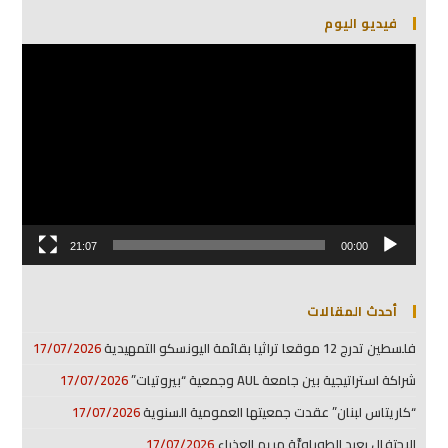
فيديو اليوم
مشغل
الفيديو
21:07
00:00
أحدث المقالات
فلسطين تدرج 12 موقعا تراثيا بقائمة اليونسكو التمهيدية
17/07/2026
شراكة استراتيجية بين جامعة AUL وجمعية “بيروتيات”
17/07/2026
“كاريتاس لبنان” عقدت جمعيتها العمومية السنوية
17/07/2026
الإحتفال بعيد الطوباويَّة مريم العذراء
17/07/2026