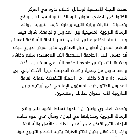
عقدت اللجنة الأسقفية لوسائل الإعلام ندوة في المركز
الكاثوليكي للاعلام، بعنوان “الرسالة التربوية في لبنان واقع
وتحديات”، تناولت وزارة التربية وإدارة الأزمة التربوية، وواقع
الرسالة التربوية المسيحية بين المدارس والجامعة، شارك فيها
وزير التربية الدكتور عباس الحلبي، رئيس اللجنة الأسقفية لوسائل
الإعلام المطران أنطوان نبيل العنداري، مدير المركز الخوري عبده
أبو كسم، رئيس الجامعة اليسوعية الأب البروفسور سليم دكاش،
وحضرها نائب رئيس جامعة الحكمة الأب غي سركيس، الأخت
واضفا فارس من جمعية راهبات القديسة تريزيا، الأخت ليلي ابي
شبلي وآرام قرة داغليان من الهيئة التنفيذية للأمانة العامة
للمدارس الكاثوليكية، المسؤول الإعلامي في أبرشية جبيل
المارونية الأب انطوان عطالله ومهتمون.
وتحدث العنداري واعلن ان “الندوة تسلط الضوء على واقع
الرسالة التربوية وتحدياتها في لبنان”، وسأل “في ضوء تفاقم
الأزمات التي تقبض على أنفاس الطلاب والأهل والأساتذة
والإدارات، فهل يكون تكاثر العثرات وترنح القطاع التربوي موتا