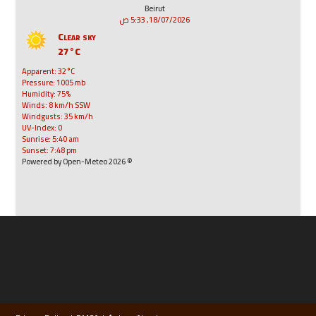
Beirut
18/07/2026, 5:33 ص
Clear sky
27°C
Apparent: 32°C
Pressure: 1005 mb
Humidity: 75%
Winds: 8 km/h SSW
Windgusts: 35 km/h
UV-Index: 0
Sunrise: 5:40 am
Sunset: 7:48 pm
© 2026 Powered by Open-Meteo