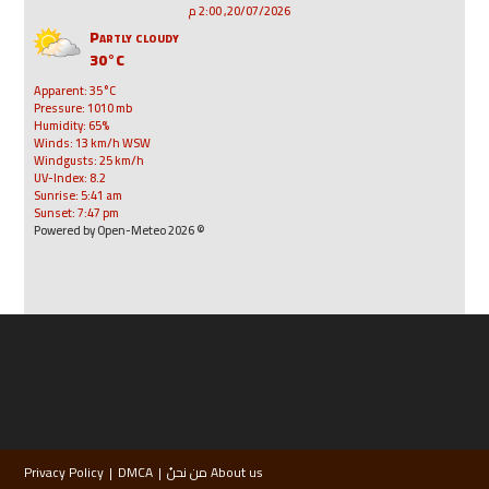
20/07/2026, 2:00 م
Partly cloudy
30°C
Apparent: 35°C
Pressure: 1010 mb
Humidity: 65%
Winds: 13 km/h WSW
Windgusts: 25 km/h
UV-Index: 8.2
Sunrise: 5:41 am
Sunset: 7:47 pm
© 2026 Powered by Open-Meteo
About us من نحنُ
DMCA
Privacy Policy