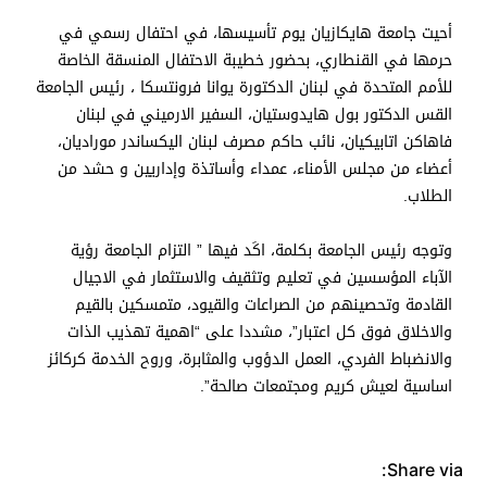
أحيت جامعة هايكازيان يوم تأسيسها، في احتفال رسمي في
حرمها في القنطاري، بحضور خطيبة الاحتفال المنسقة الخاصة
للأمم المتحدة في لبنان الدكتورة يوانا فرونتسكا ، رئيس الجامعة
القس الدكتور بول هايدوستيان، السفير الارميني في لبنان
فاهاكن اتابيكيان، نائب حاكم مصرف لبنان اليكساندر موراديان،
أعضاء من مجلس الأمناء، عمداء وأساتذة وإداريين و حشد من
الطلاب.
وتوجه رئيس الجامعة بكلمة، اكَد فيها ” التزام الجامعة رؤية
الآباء المؤسسين في تعليم وتثقيف والاستثمار في الاجيال
القادمة وتحصينهم من الصراعات والقيود، متمسكين بالقيم
والاخلاق فوق كل اعتبار”، مشددا على “اهمية تهذيب الذات
والانضباط الفردي، العمل الدؤوب والمثابرة، وروح الخدمة كركائز
اساسية لعيش كريم ومجتمعات صالحة”.
Share via: