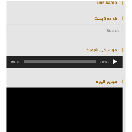
LIVE RADIO
Search بحـث
موسيقى شرقية
مشغل
الصوت
00:00
00:00
فيديو اليوم
مشغل
الفيديو