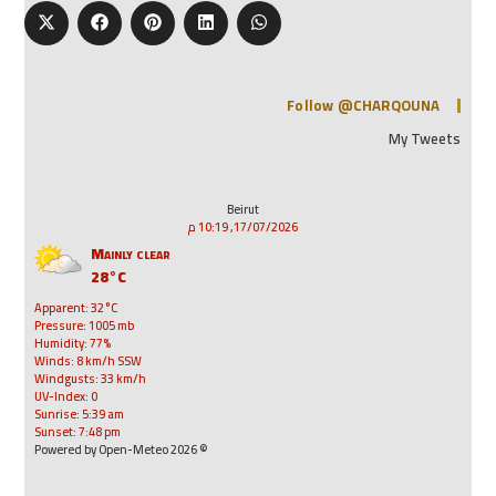
Follow @CHARQOUNA
My Tweets
Beirut
17/07/2026, 10:19 م
Mainly clear
28°C
Apparent: 32°C
Pressure: 1005 mb
Humidity: 77%
Winds: 8 km/h SSW
Windgusts: 33 km/h
UV-Index: 0
Sunrise: 5:39 am
Sunset: 7:48 pm
© 2026 Powered by Open-Meteo