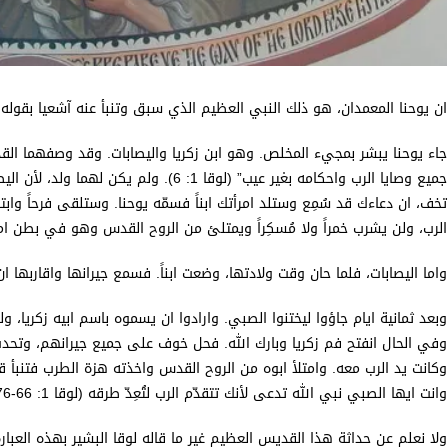
ان يوحنا المعمدان، هو ذلك النبي العظيم الذي سبق وتنبأ عنه آشعيا بقوله: “صوتٌ
جاء يوحنا يبشر بمجيء المخلص. وهو ابن زكريا واليصابات. وقد وصفهما القديس
جميع وصايا الرب واحكامه بغير عيب” (لوقا 1: 6)
تخف، ان دعاءك قد سُمِع وستلد امرأتك ابناً فسمّه يوحنا. وستلقى فرحاً وابت
الرب، ولن يشرب خمراً ولا مُسكِراً ويمتلئ من الروح القدس وهو في بطن ام
واما اليصابات، فلما حان وقت ولادتها، وضعت ابناً. فسمع جيرانها واقاربها 
وبعد ثمانية ايام جاؤوا ليختنوا الصبي. وارادوا ان يسموه باسم ابيه زكريا، ول
وفي الحال انفتح فم زكريا وبارك الله. فحل خوف على جميع جيرانهم، وتحد
وكانت يد الرب معه. وامتلأ ابوه من الروح القدس واخذته هزة الطرب فتنبأ قا
وانت ايها الصبي نبي الله تدعى لأنك تتقدّم الرب لتُعِدّ طرقه (لوقا 1: 66-76).
ولا نعلم عن حداثة هذا القديس العظيم غير ما قاله لوقا البشير بهذه العبا