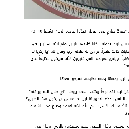
 صارخٍ في البرية، أعِدّوا طريق الرب” (آشعيا 40: 3).
 لوقا بقوله: “كانا كلاهما بارّين امام الله، سائرَين في
. ولم يكن لهما ولد، لأن اليصابات كانت عاقراً. تراءى له ملاك الرب وقال له: “يا زكريا لا
هاجاً، ويفرح بمولده اناس كثيرون. لأنه سيكون عظيماً لدى
ه”.
ان الرب رحمها رحمة عظيمة، ففرحوا معها.
كن اباه اخذ لوحاً وكتب: اسمه يوحنا: “اي حنان الله ورأفته”.
ث الناس بهذه الامور قائلين: ما عسى ان يكون هذا الصبي؟
ئلاً: مبارك الآتي باسم الله. لأنه افتقد وصنع فداء لشعبه…
رة الوجيزة: وكان الصبي ينمو ويتقدس بالروح، وكان في