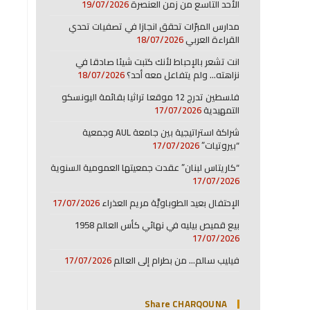
الأحد التاسع من زمن العنصرة
19/07/2026
مدارس المبرّات تحقق انجازا في تصفيات تحدي
القراءة العربي
18/07/2026
انت تشعر بالإحباط لأنك كتبت شيئا صادقا في
نزاهته… ولم يتفاعل معه أحد؟
18/07/2026
فلسطين تدرج 12 موقعا تراثيا بقائمة اليونسكو
التمهيدية
17/07/2026
شراكة استراتيجية بين جامعة AUL وجمعية
“بيروتيات”
17/07/2026
“كاريتاس لبنان” عقدت جمعيتها العمومية السنوية
17/07/2026
الإحتفال بعيد الطوباويَّة مريم العذراء
17/07/2026
بيع قميص بيليه في نهائي كأس العالم 1958
17/07/2026
فيليب سالم… من بطرام إلى العالم
17/07/2026
Share CHARQOUNA