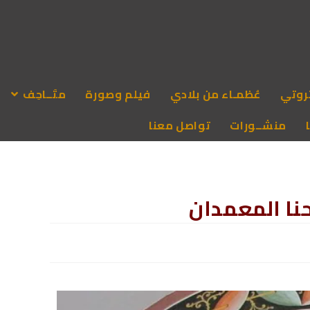
روتي
عُظمـاء من بلادي
فيلم وصورة
متَــاحِف
منشــورات
تواصل معنا