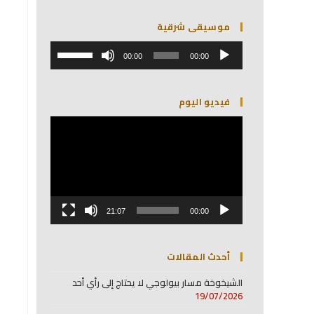
موسيقى شرقية
مشغل
استخدم
الصوت
00:00
00:00
مفاتيح
الأسهم
أعلى/
فيديو اليوم
أسفل
لزيادة
مشغل
أو
الفيديو
خفض
مستوى
الصوت.
21:07
00:00
أحدث المقالات
الشيخوخة مسار بيولوجي لا يحتاج إلى رأي أحد
19/07/2026