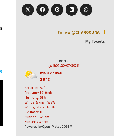
a:
Follow @CHARQOUNA
My Tweets
Beirut
20/07/2026, 8:07 ص
Mainly clear
28°C
Apparent: 32°C
Pressure: 1010 mb
Humidity: 81%
Winds: 5 km/h WSW
Windgusts: 23 km/h
UV-Index: 0
Sunrise: 5:41 am
Sunset: 7:47 pm
© 2026 Powered by Open-Meteo