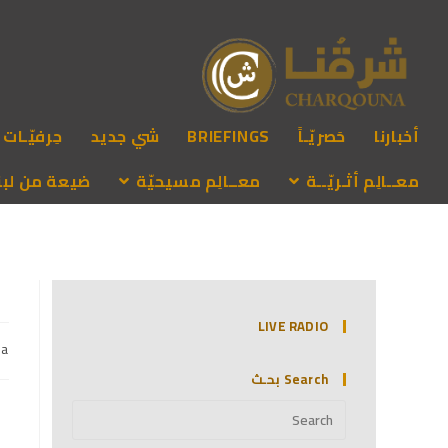
أخبارنا
حَصريّـاً
BRIEFINGS
شي جديد
حِرفيّـات
معــالِم أثـريّــة
معــالِم مسيحيّة
ضيعة من لبنـ
LIVE RADIO
na
Search بحـث