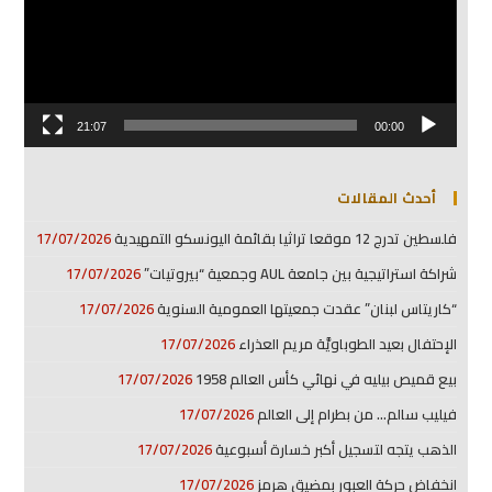
21:07
00:00
أحدث المقالات
فلسطين تدرج 12 موقعا تراثيا بقائمة اليونسكو التمهيدية
17/07/2026
شراكة استراتيجية بين جامعة AUL وجمعية “بيروتيات”
17/07/2026
“كاريتاس لبنان” عقدت جمعيتها العمومية السنوية
17/07/2026
الإحتفال بعيد الطوباويَّة مريم العذراء
17/07/2026
بيع قميص بيليه في نهائي كأس العالم 1958
17/07/2026
فيليب سالم… من بطرام إلى العالم
17/07/2026
الذهب يتجه لتسجيل أكبر خسارة أسبوعية
17/07/2026
انخفاض حركة العبور بمضيق هرمز
17/07/2026