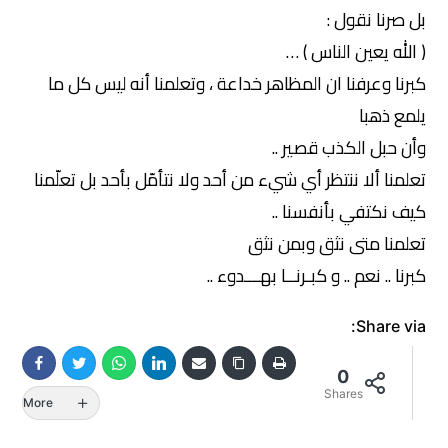
بل صرنا نقول :
( الله يعين الناس ) …
كبرنا وعرفنا ان المظاهر خداعة ، وتعلمنا أنه ليس كل ما
يلمع ذهبا
وأن حبل الكذب قصير ..
تعلمنا ألا ننتظر أي شيء من أحد ولا نتأمّل بأحد بل تعلّمنا
كيف نكتفي بأنفسنا ..
تعلمنا متى نثق وبمن نثق
كبرنا .. نعم .. و كبـرنــا بهـــدوء ..
Share via:
0
Shares
More