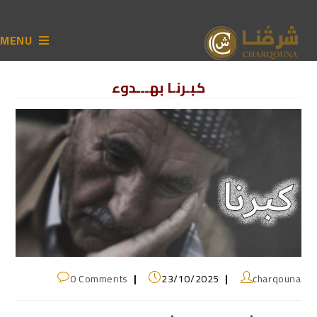
MENU
كبـرنـا بهـــدوء
0 Comments
23/10/2025
charqouna