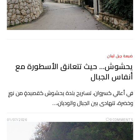
ضيعة جبل لبنان
يحشوش… حيث تتعانق الأسطورة مع
أنفاس الجبال
في أعالي كسروان، تستريح بلدة يحشوش كقصيدةٍ من نورٍ
وخضرة، تتهادى بين الجبال والوديان،…
01/07/2026
0 COMMENTS