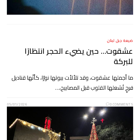
ضيعة جبل لبنان
عشقوت… حين يضيء الحجر انتظارًا
للبركة
ما أجملها عشقوت، وقد تلألأت بيوتها نورًا، كأنّها قناديل
فرحٍ تُشعلها القلوب قبل المصابيح،…
05/01/2026
0 COMMENTS