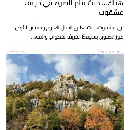
هناك… حيث ينام الضوء في خريف
عشقوت
في عشقوت، حيث تعانق الجبالُ الغيومَ وتتنفّس الأرضُ
عبيرَ الصنوبر، يستيقظُ الخريفُ بخطواتٍ واثقة،…
04/11/2025
0 COMMENTS