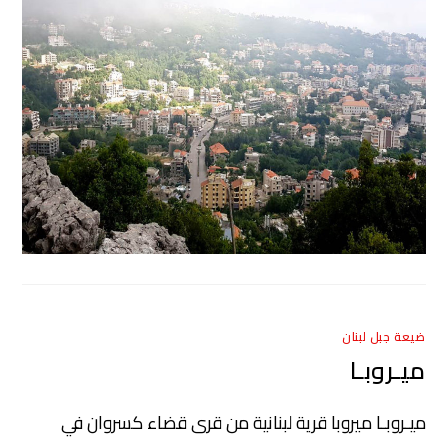
ضيعة جبل لبنان
ميـروبـا
ميـروبـا ميروبا قرية لبنانية من قرى قضاء كسروان في