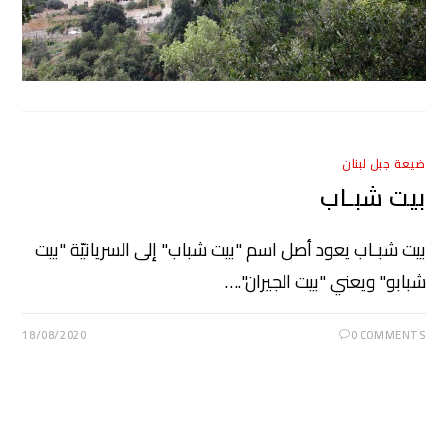
ضيعة جبل لبنان
بيت شبـاب
بيت شبـاب يعود أصل اسم "بيت شباب" إلى السريانيّة "بيت
شبابو" ويعني "بيت الجيران".…
18/08/2020
0 COMMENTS