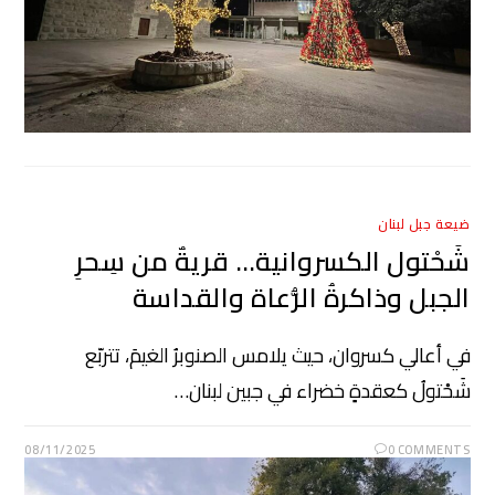
ضيعة جبل لبنان
شَحْتول الكسروانية… قريةٌ من سِحرِ
الجبل وذاكرةُ الرُّعاة والقداسة
في أعالي كسروان، حيث يلامس الصنوبرُ الغيمَ، تتربّع
شَحْتولُ كعقدةٍ خضراء في جبين لبنان…
08/11/2025
0 COMMENTS