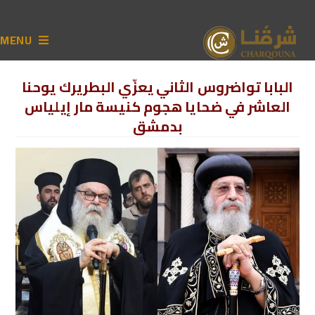
MENU
البابا تواضروس الثاني يعزّي البطريرك يوحنا
العاشر في ضحايا هجوم كنيسة مار إيلياس
بدمشق