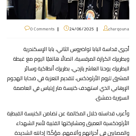
0 Comments
24/06/2025
charqouna
أجرى قداسة البابا تواضروس الثاني، بابا الإسكندرية
وبطريرك الكرازة المرقسية، اتصالًا هاتفيًا اليوم مع غبطة
البطريرك يوحنا العاشر يازجي، بطريرك أنطاكية وسائر
المشرق للروم الأرثوذكس، لتقديم التعزية في ضحايا الهجوم
الإرهابي الذي استهدف كنيسة مار إيلياس في العاصمة
السورية دمشق.
وأعرب قداسته خلال المكالمة عن تضامن الكنيسة القبطية
الأرثوذكسية العميق ومشاركتها القلبية لأسر الشهداء
والمصابين في أحزانهم وآلامهم، مؤكّدًا إدانته الشديدة