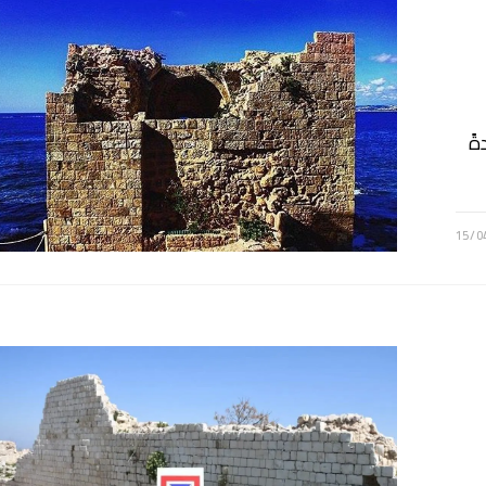
ةً
15/0