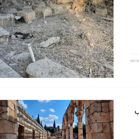
09/0
ب