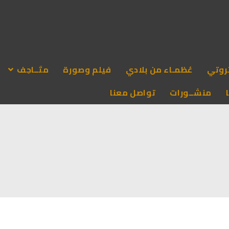
روتي
عُظمـاء من بلادي
فيلم وصورة
متَــاحِف
منشــورات
تواصل معنا