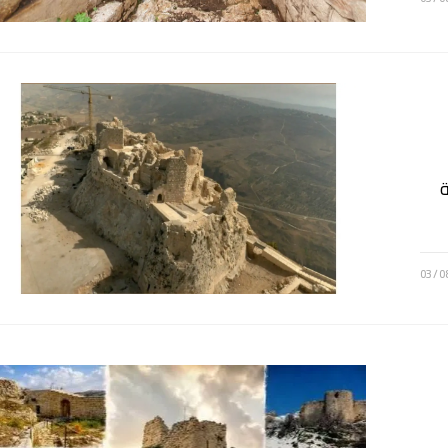
ة
03/0