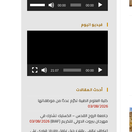
مشغل
استخدم
الصوت
00:00
00:00
مفاتيح
الأسهم
أعلى/
فيديو اليوم
أسفل
لزيادة
مشغل
أو
الفيديو
خفض
مستوى
الصوت.
21:07
00:00
أحدث المقالات
كلية العلوم الطبية تكرّم عددًا من موظفاتها
03/08/2026
جامعة الروح القدس – الكسليك تشارك في
مهرجان بيروت الدولي للتكريم (BIAF)
03/08/2026
اعتراف عالمي بقلاع جبل عامل وإدراج فوري على