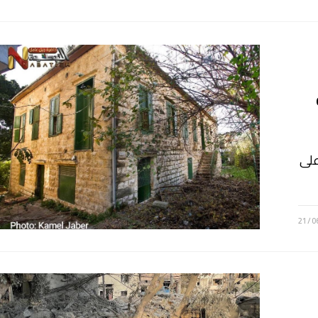
على
21/0