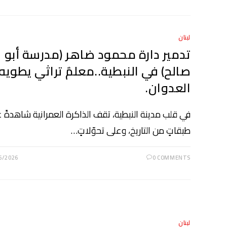
لبنان
تدمير دارة محمود ضاهر (مدرسة أبو
صالح) في النبطية..معلمٌ تراثي يطويه
العدوان.
في قلب مدينة النبطية، تقف الذاكرة العمرانية شاهدةً 
طبقاتٍ من التاريخ، وعلى تحوّلاتٍ…
6/2026
0 COMMENTS
لبنان