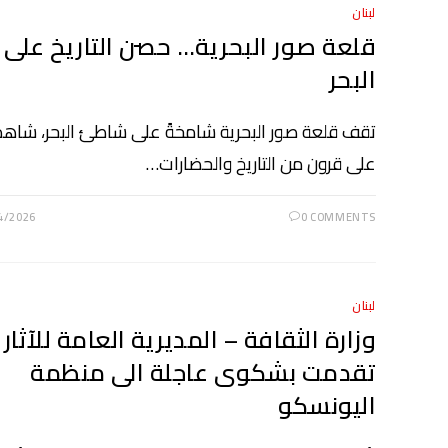
لبنان
قلعة صور البحرية… حصن التاريخ على
البحر
تقف قلعة صور البحرية شامخةً على شاطئ البحر، شاهد
على قرون من التاريخ والحضارات…
4/2026
0 COMMENTS
لبنان
وزارة الثقافة – المديرية العامة للآثار
تقدمت بشكوى عاجلة الى منظمة
اليونسكو