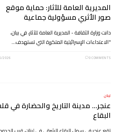
المديرية العامة للآثار: حماية موقع
صور الأثري مسؤولية جماعية
دانت وزارة الثقافة - المديرية العامة للآثار، في بيان،
"الاعتداءات الإسرائيلية المتكررة التي تستهدف…
6/2026
0 COMMENTS
لبنان
عنجر… مدينة التاريخ والحضارة في قل
البقاع
تقع عنجر في سهل البقاع الشرقي في لبنان، قرب الحدود