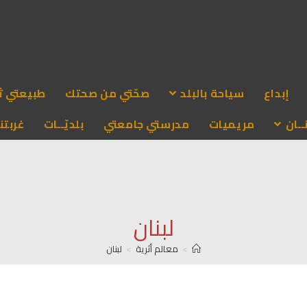
إبداع
سياحة بالبلد
صحّتي من صحتك
طبيعتي ث
ـان
مريميات
مدرستي جامعتي
بلديّــات
غربتنا
لبنان
>
معالم أثرية
>
لبنان