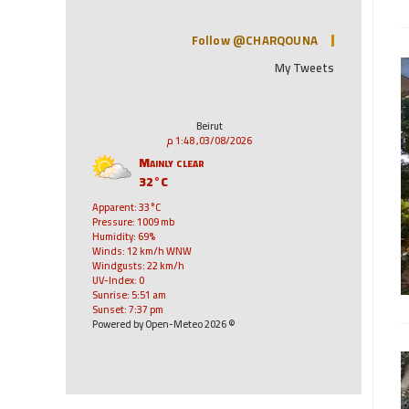
Follow @CHARQOUNA
My Tweets
Beirut
03/08/2026, 1:48 م
Mainly clear
32°C
Apparent: 33°C
Pressure: 1009 mb
Humidity: 69%
Winds: 12 km/h WNW
Windgusts: 22 km/h
UV-Index: 0
Sunrise: 5:51 am
Sunset: 7:37 pm
© 2026 Powered by Open-Meteo