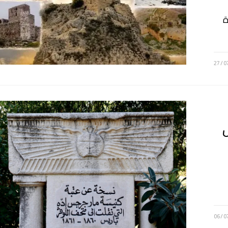
لمنعقدة
27/0
ص
06/0