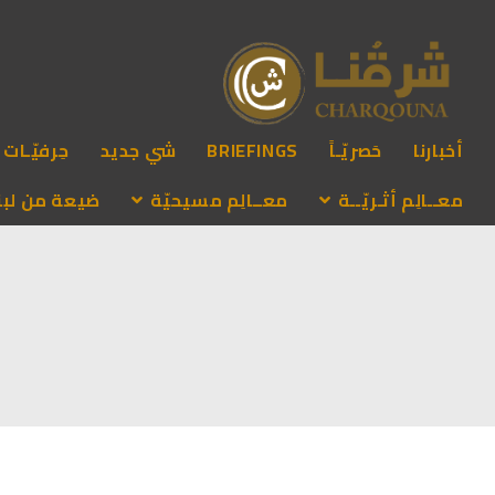
أخبارنا
حَصريّـاً
BRIEFINGS
شي جديد
حِرفيّـات
معــالِم أثـريّــة
معــالِم مسيحيّة
ضيعة من لبنـ